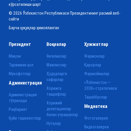
кўрсатилиши шарт
© 2026 Ўзбекистон Республикаси Президентининг расмий веб-
сайти
Барча ҳуқуқлар ҳимояланган
Президент
Воқеалар
Ҳужжатлар
Мақом
Янгиликлар
Фармонлар
Таржимаи ҳол
Мажлислар
Қарорлар
Мукофотлар
Ҳудудларга
Фармойишлар
сафарлар
Администрация
«Ўзбекистон —
Хорижга
2030» стратегияси
ташрифлар
Администрация
Ташаббуслар
тўғрисида
Хорижий
Медиатека
делегациялар
Раҳбарият
билан учрашувлар
Қуйи ташкилотлар
Фотогалерея
Нутқлар
Видеогалерея