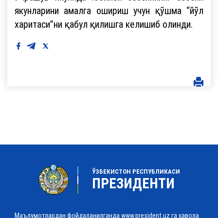
якунларини амалга ошириш учун қўшма “йўл
харитаси”ни қабул қилишга келишиб олинди.
ЎЗБЕКИСТОН РЕСПУБЛИКАСИ
ПРЕЗИДЕНТИ
Маълумотлардан фойдаланилганда www.president.uz га ҳавола