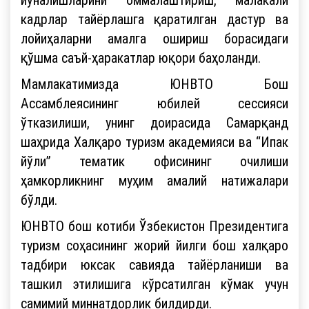
кадрлар тайёрлашга қаратилган дастур ва
лойиҳаларни амалга ошириш борасидаги
қўшма саъй-ҳаракатлар юқори баҳоланди.
Мамлакатимизда ЮНВТО Бош
Ассамблеясининг юбилей сессияси
ўтказилиши, унинг доирасида Самарқанд
шаҳрида Халқаро туризм академияси ва “Ипак
йўли” тематик офисининг очилиши
ҳамкорликнинг муҳим амалий натижалари
бўлди.
ЮНВТО бош котиби Ўзбекистон Президентига
туризм соҳасининг жорий йилги бош халқаро
тадбири юксак савияда тайёрланиши ва
ташкил этилишига кўрсатилган кўмак учун
самимий миннатдорлик билдирди.