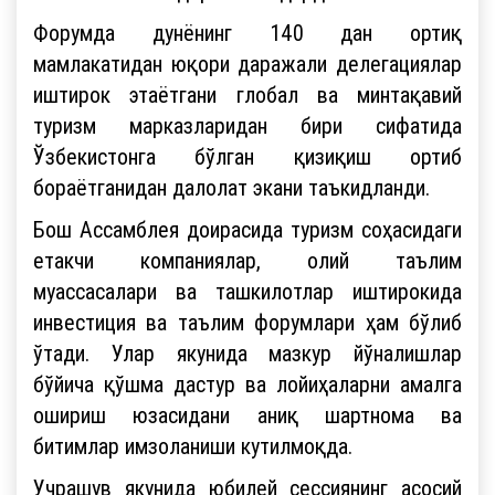
Форумда дунёнинг 140 дан ортиқ
мамлакатидан юқори даражали делегациялар
иштирок этаётгани глобал ва минтақавий
туризм марказларидан бири сифатида
Ўзбекистонга бўлган қизиқиш ортиб
бораётганидан далолат экани таъкидланди.
Бош Ассамблея доирасида туризм соҳасидаги
етакчи компаниялар, олий таълим
муассасалари ва ташкилотлар иштирокида
инвестиция ва таълим форумлари ҳам бўлиб
ўтади. Улар якунида мазкур йўналишлар
бўйича қўшма дастур ва лойиҳаларни амалга
ошириш юзасидани аниқ шартнома ва
битимлар имзоланиши кутилмоқда.
Учрашув якунида юбилей сессиянинг асосий