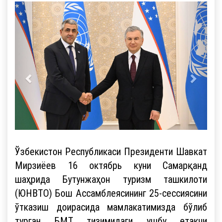
Ўзбекистон Республикаси Президенти Шавкат
Мирзиёев 16 октябрь куни Самарқанд
шаҳрида Бутунжаҳон туризм ташкилоти
(ЮНВТО) Бош Ассамблеясининг 25-сессиясини
ўтказиш доирасида мамлакатимизда бўлиб
турган БМТ тизимидаги ушбу етакчи