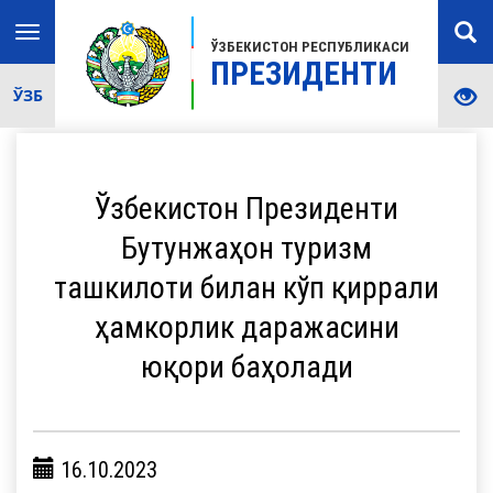
Toggle
ЎЗБЕКИСТОН РЕСПУБЛИКАСИ
navigation
ПРЕЗИДЕНТИ
ЎЗБ
Ўзбекистон Президенти
Бутунжаҳон туризм
ташкилоти билан кўп қиррали
ҳамкорлик даражасини
юқори баҳолади
16.10.2023