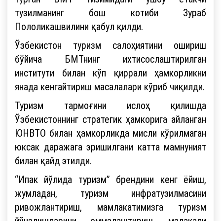
тузилманинг бош котиби Зураб
Пололикашвилини қабул қилди.
Ўзбекистон туризм салоҳиятини ошириш
бўйича БМТнинг ихтисослаштирилган
институти билан кўп қиррали ҳамкорликни
янада кенгайтириш масалалари кўриб чиқилди.
Туризм тармоғини ислоҳ қилишда
Ўзбекистоннинг стратегик ҳамкорига айланган
ЮНВТО билан ҳамкорликда мисли кўрилмаган
юксак даражага эришилгани катта мамнуният
билан қайд этилди.
“Ипак йўлида туризм” брендини кенг ёйиш,
жумладан, туризм инфратузилмасини
ривожлантириш, мамлакатимизга туризм
йўналишларини оммалаштириш, малакали