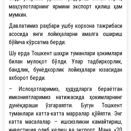
маҳсулотларнинг ярмини экспорт қилиш ҳам
мумкин.
Давлатимиз раҳбари ушбу корхона тажрибаси
асосида янги лойиҳаларни амалга ошириш
бўйича кўрсатма берди.
Шу ерда Тошкент шаҳри туманлари ҳокимлари
билан мулоқот бўлди. Улар тадбиркорлик,
бандлик, бунёдкорлик лойиҳалари юзасидан
ахборот берди.
– Ислоҳотларимиз, ҳудудларга бераётган
имкониятларимиз натижасида ҳокимларнинг
дунёқараши ўзгараяпти. Бугун Тошкент
туманлари катта-катта марралар қўйяпти. Энг
катта масалалар – ишсизликни камайтириш,
инвестиция олиб келиш ва экспорт. Мана, «20