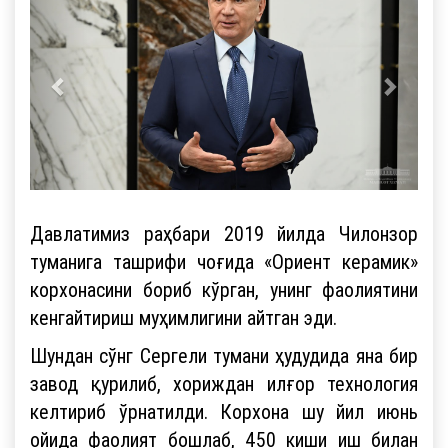
Давлатимиз раҳбари 2019 йилда Чилонзор
туманига ташрифи чоғида «Ориент керамик»
корхонасини бориб кўрган, унинг фаолиятини
кенгайтириш муҳимлигини айтган эди.
Шундан сўнг Сергели тумани ҳудудида яна бир
завод қурилиб, хориждан илғор технология
келтириб ўрнатилди. Корхона шу йил июнь
ойида фаолият бошлаб, 450 киши иш билан