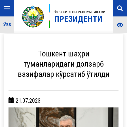
Toggle
ЎЗБЕКИСТОН РЕСПУБЛИКАСИ
navigation
ПРЕЗИДЕНТИ
ЎЗБ
Тошкент шаҳри
туманларидаги долзарб
вазифалар кўрсатиб ўтилди
21.07.2023