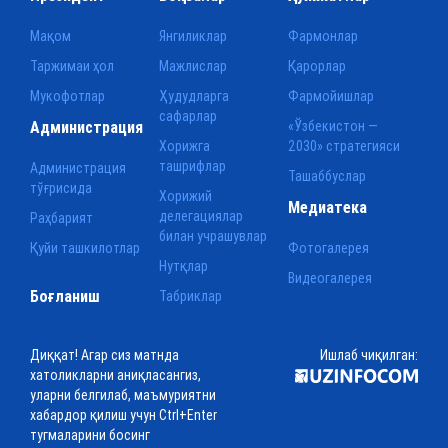
Мақом
Янгиликлар
Фармонлар
Таржимаи ҳол
Мажлислар
Қарорлар
Мукофотлар
Ҳудудларга
Фармойишлар
сафарлар
Администрация
«Ўзбекистон —
Хорижга
2030» стратегияси
ташрифлар
Администрация
Ташаббуслар
тўғрисида
Хорижий
Медиатека
делегациялар
Раҳбарият
билан учрашувлар
Қуйи ташкилотлар
Фотогалерея
Нутқлар
Видеогалерея
Боғланиш
Табриклар
Диққат! Агар сиз матнда
Ишлаб чиқилган:
хатоликларни аниқласангиз,
уларни белгилаб, маъмуриятни
хабардор қилиш учун Ctrl+Enter
тугмаларини босинг