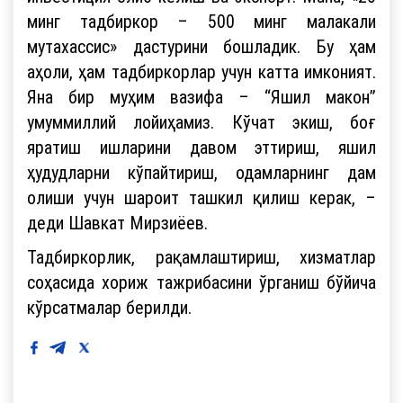
минг тадбиркор – 500 минг малакали
мутахассис» дастурини бошладик. Бу ҳам
аҳоли, ҳам тадбиркорлар учун катта имконият.
Яна бир муҳим вазифа – “Яшил макон”
умуммиллий лойиҳамиз. Кўчат экиш, боғ
яратиш ишларини давом эттириш, яшил
ҳудудларни кўпайтириш, одамларнинг дам
олиши учун шароит ташкил қилиш керак, –
деди Шавкат Мирзиёев.
Тадбиркорлик, рақамлаштириш, хизматлар
соҳасида хориж тажрибасини ўрганиш бўйича
кўрсатмалар берилди.