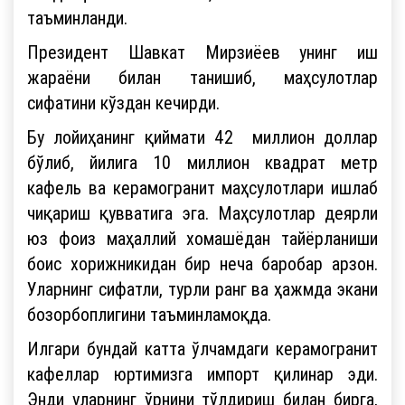
таъминланди.
Президент Шавкат Мирзиёев унинг иш
жараёни билан танишиб, маҳсулотлар
сифатини кўздан кечирди.
Бу лойиҳанинг қиймати 42 миллион доллар
бўлиб, йилига 10 миллион квадрат метр
кафель ва керамогранит маҳсулотлари ишлаб
чиқариш қувватига эга. Маҳсулотлар деярли
юз фоиз маҳаллий хомашёдан тайёрланиши
боис хорижникидан бир неча баробар арзон.
Уларнинг сифатли, турли ранг ва ҳажмда экани
бозорбоплигини таъминламоқда.
Илгари бундай катта ўлчамдаги керамогранит
кафеллар юртимизга импорт қилинар эди.
Энди уларнинг ўрнини тўлдириш билан бирга,