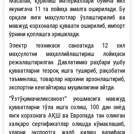
Масалан, қурилиш материаллари бўйича йил
якунигача 11 та лойиҳа амалга оширилади. Бу
орқали янги маҳсулотлар ўзлаштирилиб ва
мавжуд корхоналар қуввати оширилиб, импорт
ўрнини қоплашга эришилади.
Электр техникаси саноатида 12 хил
маҳсулотни маҳаллийлаштириш лойиҳаси
режалаштирилган. Давлатимиз раҳбари ушбу
қувватларни тезроқ ишга тушириб, рақобатни
таъминлаш, товарлар нархини арзонлаштириб,
экспортни кенгайтириш муҳимлигини айтди.
“Ўзтўқимачиликсаноат” уюшмасига мавжуд
қувватларни тўла ишга солиш, 100 дан зиёд
янги корхонага АҚШ ва Европада тан олинган
халқаро сертификатлар олишда кўмаклашиб,
уларни экспортга жалб қилиш вазифаси