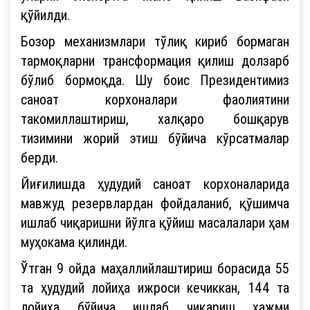
қўйилди.
Бозор механизмлари тўлиқ кириб бормаган
тармоқларни трансформация қилиш долзарб
бўлиб бормоқда. Шу боис Президентимиз
саноат корхоналари фаолиятини
такомиллаштириш, халқаро бошқарув
тизимини жорий этиш бўйича кўрсатмалар
берди.
Йиғилишда ҳудудий саноат корхоналарида
мавжуд резервлардан фойдаланиб, қўшимча
ишлаб чиқаришни йўлга қўйиш масалалари ҳам
муҳокама қилинди.
Ўтган 9 ойда маҳаллийлаштириш борасида 55
та ҳудудий лойиҳа ижроси кечиккан, 144 та
лойиҳа бўйича ишлаб чиқариш ҳажми