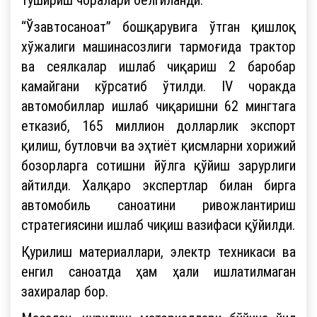
“Ўзавтосаноат” бошқарувига ўтган қишлоқ
хўжалиги машинасозлиги тармоғида трактор
ва сеялкалар ишлаб чиқариш 2 баробар
камайгани кўрсатиб ўтилди. IV чоракда
автомобиллар ишлаб чиқаришни 62 мингтага
етказиб, 165 миллион долларлик экспорт
қилиш, бутловчи ва эҳтиёт қисмларни хорижий
бозорларга сотишни йўлга қўйиш зарурлиги
айтилди. Халқаро экспертлар билан бирга
автомобиль саноатини ривожлантириш
стратегиясини ишлаб чиқиш вазифаси қўйилди.
Қурилиш материаллари, электр техникаси ва
енгил саноатда ҳам ҳали ишлатилмаган
захиралар бор.