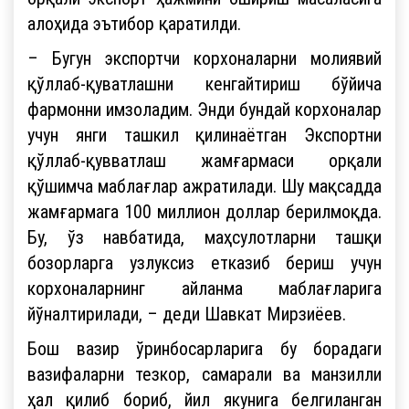
алоҳида эътибор қаратилди.
– Бугун экспортчи корхоналарни молиявий
қўллаб-қуватлашни кенгайтириш бўйича
фармонни имзоладим. Энди бундай корхоналар
учун янги ташкил қилинаётган Экспортни
қўллаб-қувватлаш жамғармаси орқали
қўшимча маблағлар ажратилади. Шу мақсадда
жамғармага 100 миллион доллар берилмоқда.
Бу, ўз навбатида, маҳсулотларни ташқи
бозорларга узлуксиз етказиб бериш учун
корхоналарнинг айланма маблағларига
йўналтирилади, – деди Шавкат Мирзиёев.
Бош вазир ўринбосарларига бу борадаги
вазифаларни тезкор, самарали ва манзилли
ҳал қилиб бориб, йил якунига белгиланган