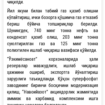
чиқилди.
Йил якуни билан табиий газ қазиб олишни
кўпайтириш, ички бозорга қўшимча газ етказиб
бериш бўйича топшириқлар берилди.
Шунингдек, 740 минг тонна нефть ва
конденсат қазиб олиш, 203 минг тонна
суюлтирилган газ ва 125 минг тонна
полиэтилен ишлаб чиқариш вазифаси қўйилди.
“Ўзкимёсаноат” корхоналарида ҳали
резервлар мавжудлиги, ишлаб чиқариш
ҳажмини ошириб, экспортга йўналтириш
зарурлиги таъкидланди. Қўқон суперфосфат
заводининг биринчи босқичини модернизация
қилиш, “Навоийазот” акциядорлик жамиятида
аммиак ва карбамид комплексини ишга
тушириш чоралари белгиланди.