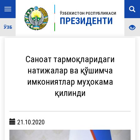
Toggle
ЎЗБЕКИСТОН РЕСПУБЛИКАСИ
navigation
ПРЕЗИДЕНТИ
ЎЗБ
Саноат тармоқларидаги
натижалар ва қўшимча
имкониятлар муҳокама
қилинди
21.10.2020