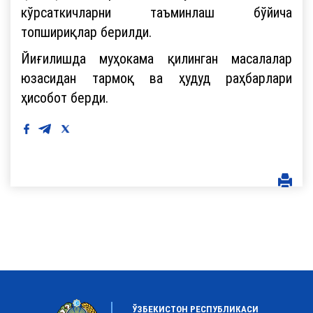
кўрсаткичларни таъминлаш бўйича
топшириқлар берилди.
Йиғилишда муҳокама қилинган масалалар
юзасидан тармоқ ва ҳудуд раҳбарлари
ҳисобот берди.
ЎЗБЕКИСТОН РЕСПУБЛИКАСИ