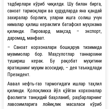
тадбирлари кўриб чиқилди. Шу билан бирга,
саноат тармоқлари ва ҳудудларда яна қандай
захиралар борлиги, уларни ишга солиш учун
нималар қилиш кераклиги батафсил муҳокама
қилинди. Пировард мақсад – экспорт,
даромад, манфаат.
– Саноат корхоналари бошқарув тизимида
муаммолар бор. Маҳсулотлар таннархини
тушириш керак. Бу рақобат муҳитини
яратишнинг муҳим асосидир, – дея таъкидлади
Президент.
Аввал нефть-газ тармоғидаги ишлар таҳлил
қилинди. Қолоқликка йўл қўйган корхоналар
фаолияти танқидий баҳоланиб, раҳбарларнинг
лавозимларига лойиқлик масаласи кўриб