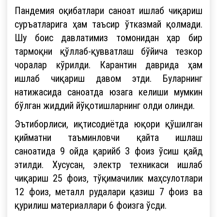
Пандемия оқибатлари саноат ишлаб чиқариш
суръатларига ҳам таъсир ўтказмай қолмади.
Шу боис давлатимиз томонидан ҳар бир
тармоқни қўллаб-қувватлаш бўйича тезкор
чоралар кўрилди. Карантин даврида ҳам
ишлаб чиқариш давом этди. Буларнинг
натижасида саноатда юзага келиши мумкин
бўлган жиддий йўқотишларнинг олди олинди.
Эътиборлиси, иқтисодиётда юқори қўшилган
қийматни таъминловчи қайта ишлаш
саноатида 9 ойда қарийб 3 фоиз ўсиш қайд
этилди. Хусусан, электр техникаси ишлаб
чиқариш 25 фоиз, тўқимачилик маҳсулотлари
12 фоиз, металл рудалари қазиш 7 фоиз ва
қурилиш материаллари 6 фоизга ўсди.