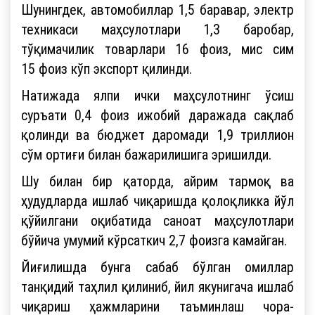
Шунингдек, автомобиллар 1,5 баравар, электр
техникаси маҳсулотлари 1,3 баробар,
тўқимачилик товарлари 16 фоиз, мис сим
15 фоиз кўп экспорт қилинди.
Натижада ялпи ички маҳсулотнинг ўсиш
суръати 0,4 фоиз ижобий даражада сақлаб
қолинди ва бюджет даромади 1,9 триллион
сўм ортиғи билан бажарилишига эришилди.
Шу билан бир қаторда, айрим тармоқ ва
ҳудудларда ишлаб чиқаришда қолоқликка йўл
қўйилгани оқибатида саноат маҳсулотлари
бўйича умумий кўрсаткич 2,7 фоизга камайган.
Йиғилишда бунга сабаб бўлган омиллар
танқидий таҳлил қилиниб, йил якунигача ишлаб
чиқариш ҳажмларини таъминлаш чора-