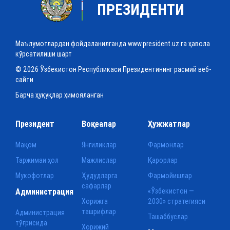
ПРЕЗИДЕНТИ
Маълумотлардан фойдаланилганда www.president.uz га ҳавола
кўрсатилиши шарт
© 2026 Ўзбекистон Республикаси Президентининг расмий веб-
сайти
Барча ҳуқуқлар ҳимояланган
Президент
Воқеалар
Ҳужжатлар
Мақом
Янгиликлар
Фармонлар
Таржимаи ҳол
Мажлислар
Қарорлар
Мукофотлар
Ҳудудларга
Фармойишлар
сафарлар
Администрация
«Ўзбекистон —
Хорижга
2030» стратегияси
ташрифлар
Администрация
Ташаббуслар
тўғрисида
Хорижий