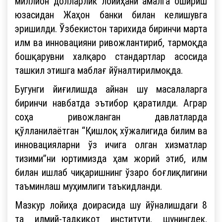
миллион долларлик лойиҳани амалга ошириш
юзасидан Жаҳон банки билан келишувга
эришилди. Ўзбекистон тарихида биринчи марта
илм ва инновацияни ривожлантириб, тармоқда
бошқарувни халқаро стандартлар асосида
ташкил этишга маблағ йўналтирилмоқда.
Бугунги йиғилишда айнан шу масалаларга
биринчи навбатда эътибор қаратилди. Аграр
соҳа ривожланган давлатларда
қўлланилаётган “Қишлоқ хўжалигида билим ва
инновацияларни ўз ичига олган хизматлар
тизими”ни юртимизда ҳам жорий этиб, илм
билан ишлаб чиқаришнинг ўзаро боғлиқлигини
таъминлаш муҳимлиги таъкидланди.
Мазкур лойиҳа доирасида шу йўналишдаги 8
та илмий-тадқиқот институти, шунингдек,