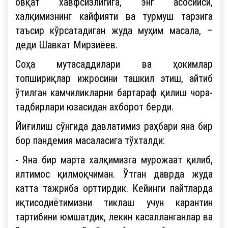
овқат хавфсизлигига, энг асосийси,
халқимизнинг кайфияти ва турмуш тарзига
таъсир кўрсатадиган жуда муҳим масала, –
деди Шавкат Мирзиёев.
Соҳа мутасаддилари ва ҳокимлар
топшириқлар ижросини ташкил этиш, айтиб
ўтилган камчиликларни бартараф қилиш чора-
тадбирлари юзасидан ахборот берди.
Йиғилиш сўнгида давлатимиз раҳбари яна бир
бор пандемия масаласига тўхталди:
- Яна бир марта халқимизга мурожаат қилиб,
илтимос қилмоқчиман. Ўтган даврда жуда
катта тажриба орттирдик. Кейинги пайтларда
иқтисодиётимизни тиклаш учун карантин
тартибини юмшатдик, лекин касалланганлар ва