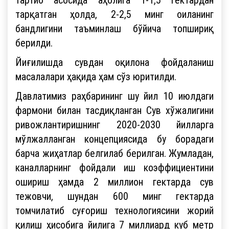
тарқатган ҳолда, 2-2,5 минг оиланинг
бандлигини таъминлаш бўйича топшириқ
берилди.
Йиғилишда сувдан оқилона фойдаланиш
масалалари ҳақида ҳам сўз юритилди.
Давлатимиз раҳбарининг шу йил 10 июлдаги
фармони билан тасдиқланган Сув хўжалигини
ривожлантиришнинг 2020-2030 йилларга
мўлжалланган концепциясида бу борадаги
барча жиҳатлар белгилаб берилган. Жумладан,
каналларнинг фойдали иш коэффициентини
ошириш ҳамда 2 миллион гектарда сув
тежовчи, шундан 600 минг гектарда
томчилатиб суғориш технологиясини жорий
қилиш ҳисобига йилига 7 миллиард куб метр