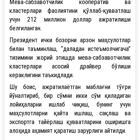
Мева-сабзавотчилик кооператив ва
кластерлари фаолиятини қўллаб-қувватлаш
учун 212 миллион доллар ажратилиши
белгиланган.
Президент ички бозорни арзон маҳсулотлар
билан таъминлаш, “даладан истеъмолчигача”
тизимини жорий этишда мева-сабзавотчилик
кластерлари асосий драйвер бўлиши
кераклигини таъкидлади.
Шу боис, ажратилаётган маблағни тўғри
йўналтириб, бир сўмни икки сўм қиладиган
лойиҳаларни ишлаб чиқиш, бунинг учун
маҳсулотларни қайта ишлаш, сақлаш ва
экспортга тайёрлаш қувватларини оширишга
алоҳида аҳамият қаратиш зарурлиги айтилди.