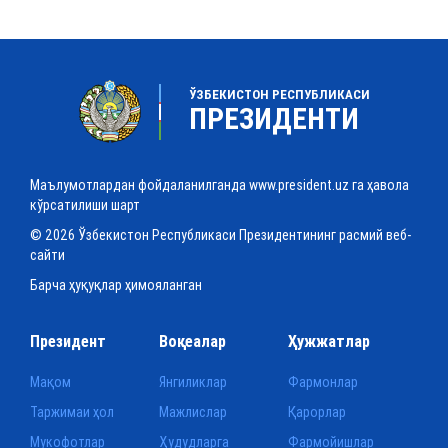
ЎЗБЕКИСТОН РЕСПУБЛИКАСИ
ПРЕЗИДЕНТИ
Маълумотлардан фойдаланилганда www.president.uz га ҳавола
кўрсатилиши шарт
© 2026 Ўзбекистон Республикаси Президентининг расмий веб-
сайти
Барча ҳуқуқлар ҳимояланган
Президент
Воқеалар
Ҳужжатлар
Мақом
Янгиликлар
Фармонлар
Таржимаи ҳол
Мажлислар
Қарорлар
Мукофотлар
Ҳудудларга
Фармойишлар