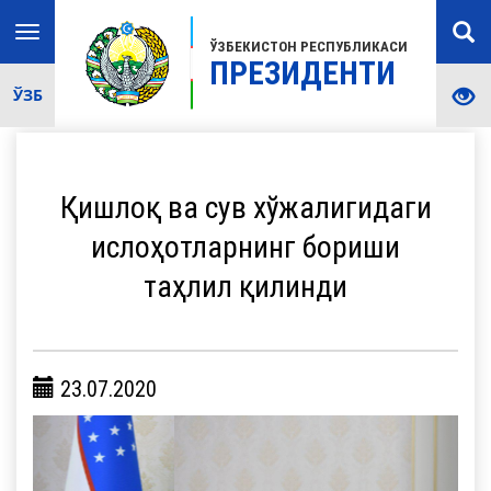
Toggle
ЎЗБЕКИСТОН РЕСПУБЛИКАСИ
navigation
ПРЕЗИДЕНТИ
ЎЗБ
Қишлоқ ва сув хўжалигидаги
ислоҳотларнинг бориши
таҳлил қилинди
23.07.2020