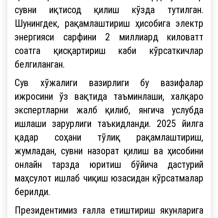
сувни иқтисод қилиш кўзда тутилган.
Шунингдек, рақамлаштириш ҳисобига электр
энергияси сарфини 2 миллиард киловатт
соатга қисқартириш каби кўрсаткичлар
белгиланган.
Сув хўжалиги вазирлиги бу вазифалар
ижросини ўз вақтида таъминлаши, халқаро
экспертларни жалб қилиб, янгича услубда
ишлаши зарурлиги таъкидланди. 2025 йилга
қадар соҳани тўлиқ рақамлаштириш,
жумладан, сувни назорат қилиш ва ҳисобини
онлайн тарзда юритиш бўйича дастурий
маҳсулот ишлаб чиқиш юзасидан кўрсатмалар
берилди.
Президентимиз ғалла етиштириш якунларига