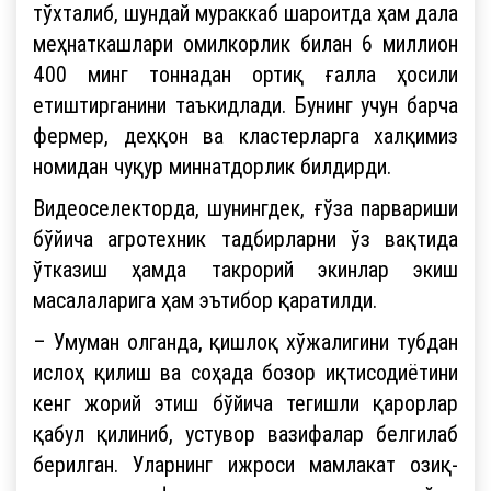
тўхталиб, шундай мураккаб шароитда ҳам дала
меҳнаткашлари омилкорлик билан 6 миллион
400 минг тоннадан ортиқ ғалла ҳосили
етиштирганини таъкидлади. Бунинг учун барча
фермер, деҳқон ва кластерларга халқимиз
номидан чуқур миннатдорлик билдирди.
Видеоселекторда, шунингдек, ғўза парвариши
бўйича агротехник тадбирларни ўз вақтида
ўтказиш ҳамда такрорий экинлар экиш
масалаларига ҳам эътибор қаратилди.
– Умуман олганда, қишлоқ хўжалигини тубдан
ислоҳ қилиш ва соҳада бозор иқтисодиётини
кенг жорий этиш бўйича тегишли қарорлар
қабул қилиниб, устувор вазифалар белгилаб
берилган. Уларнинг ижроси мамлакат озиқ-