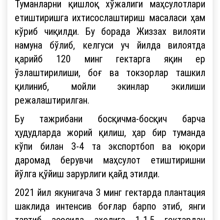
Туманларни қишлоқ хўжалиги маҳсулотлари
етиштиришга ихтисослаштириш масаласи ҳам
кўриб чиқилди. Бу борада Жиззах вилояти
намуна бўлиб, келгуси уч йилда вилоятда
қарийб 120 минг гектарга яқин ер
ўзлаштирилиши, боғ ва токзорлар ташкил
қилиниб, мойли экинлар экилиши
режалаштирилган.
Бу тажрибани босқичма-босқич барча
ҳудудларда жорий қилиш, ҳар бир туманда
кўпи билан 3-4 та экспортбоп ва юқори
даромад берувчи маҳсулот етиштиришни
йўлга қўйиш зарурлиги қайд этилди.
2021 йил якунигача 3 минг гектарда плантация
шаклида интенсив боғлар барпо этиб, янги
тартиб асосида аҳолига 1-1,5 гектардан