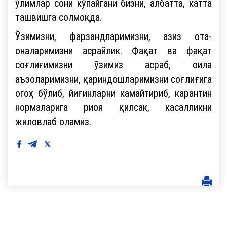
ўлимлар сони кўпайгани бизни, албатта, катта
ташвишга солмоқда.
Ўзимизни, фарзандларимизни, азиз ота-
оналаримизни асрайлик. Фақат ва фақат
соғлиғимизни ўзимиз асраб, оила
аъзоларимизни, қариндошларимизни соғлиғига
огоҳ бўлиб, йиғинларни камайтириб, карантин
нормаларига риоя қилсак, касалликни
жиловлаб оламиз.