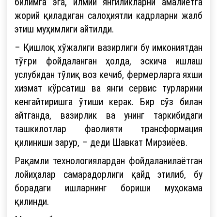
билимга эга, илмий янгиликларни амалиётга
жорий қиладиган салоҳиятли кадрларни жалб
этиш муҳимлиги айтилди.
– Қишлоқ хўжалиги вазирлиги бу имкониятдан
тўғри фойдаланган ҳолда, эскича ишлаш
услубидан тўлиқ воз кечиб, фермерларга яхши
хизмат кўрсатиш ва янги сервис турларини
кенгайтиришга ўтиши керак. Бир сўз билан
айтганда, вазирлик ва унинг таркибидаги
ташкилотлар фаолияти трансформация
қилиниши зарур, – деди Шавкат Мирзиёев.
Рақамли технологиялардан фойдаланилаётган
лойиҳалар самарадорлиги қайд этилиб, бу
борадаги ишларнинг бориши муҳокама
қилинди.