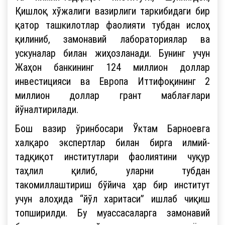
Қишлоқ хўжалиги вазирлиги таркибидаги бир
қатор ташкилотлар фаолияти тубдан ислоҳ
қилиниб, замонавий лабораториялар ва
ускуналар билан жиҳозланади. Бунинг учун
Жаҳон банкининг 124 миллион доллар
инвестицияси ва Европа Иттифоқининг 2
миллион доллар грант маблағлари
йўналтирилади.
Бош вазир ўринбосари Ўктам Барноевга
халқаро экспертлар билан бирга илмий-
тадқиқот институтлари фаолиятини чуқур
таҳлил қилиб, уларни тубдан
такомиллаштириш бўйича ҳар бир институт
учун алоҳида “йўл харитаси” ишлаб чиқиш
топширилди. Бу муассасаларга замонавий