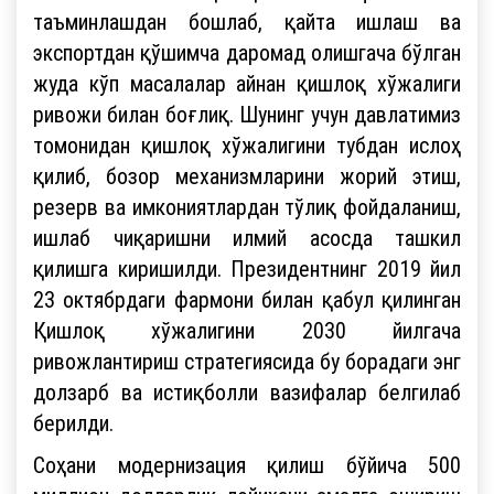
таъминлашдан бошлаб, қайта ишлаш ва
экспортдан қўшимча даромад олишгача бўлган
жуда кўп масалалар айнан қишлоқ хўжалиги
ривожи билан боғлиқ. Шунинг учун давлатимиз
томонидан қишлоқ хўжалигини тубдан ислоҳ
қилиб, бозор механизмларини жорий этиш,
резерв ва имкониятлардан тўлиқ фойдаланиш,
ишлаб чиқаришни илмий асосда ташкил
қилишга киришилди. Президентнинг 2019 йил
23 октябрдаги фармони билан қабул қилинган
Қишлоқ хўжалигини 2030 йилгача
ривожлантириш стратегиясида бу борадаги энг
долзарб ва истиқболли вазифалар белгилаб
берилди.
Соҳани модернизация қилиш бўйича 500