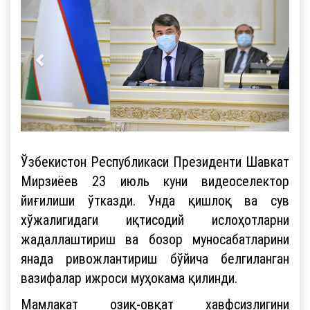
Ўзбекистон Республикаси Президенти Шавкат
Мирзиёев 23 июль куни видеоселектор
йиғилиши ўтказди. Унда қишлоқ ва сув
хўжалигидаги иқтисодий ислоҳотларни
жадаллаштириш ва бозор муносабатларини
янада ривожлантириш бўйича белгиланган
вазифалар ижроси муҳокама қилинди.
Мамлакат озиқ-овқат хавфсизлигини