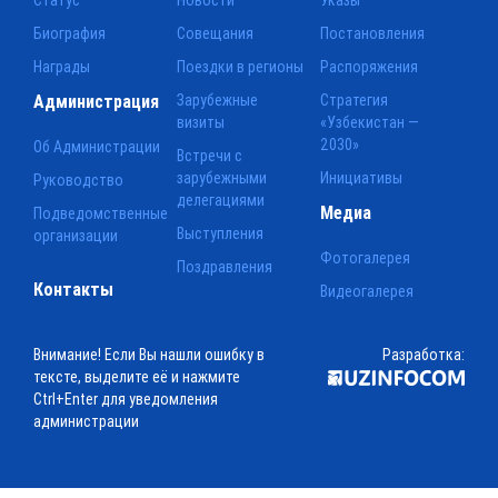
Биография
Совещания
Постановления
Награды
Поездки в регионы
Распоряжения
Администрация
Зарубежные
Стратегия
визиты
«Узбекистан —
2030»
Об Администрации
Встречи с
зарубежными
Инициативы
Руководство
делегациями
Медиа
Подведомственные
Выступления
организации
Фотогалерея
Поздравления
Контакты
Видеогалерея
Внимание! Если Вы нашли ошибку в
Разработка:
тексте, выделите её и нажмите
Ctrl+Enter для уведомления
администрации