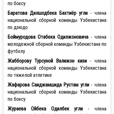
по боксу
Баратова Дилшодбека Бахтиёр угли
- члена
национальной сборной команды Узбекистана
по дзюдо
Боймуродова Отабека Одилжоновича
-
члена
молодежной сборной команды Узбекистана по
футболу
Жабборову Турсуной Валижон кизи
- члена
национальной сборной команды Узбекистана
по тяжелой атлетике
Жафарова Саиджамшида Рустам угли
-
члена
национальной сборной команды Узбекистана
по боксу
Жураева Ойбека Одилбек угли
- члена