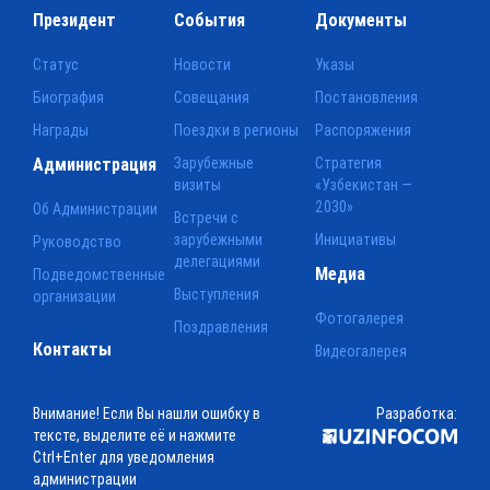
Президент
События
Документы
Статус
Новости
Указы
Биография
Совещания
Постановления
Награды
Поездки в регионы
Распоряжения
Администрация
Зарубежные
Стратегия
визиты
«Узбекистан —
2030»
Об Администрации
Встречи с
зарубежными
Инициативы
Руководство
делегациями
Медиа
Подведомственные
Выступления
организации
Фотогалерея
Поздравления
Контакты
Видеогалерея
Внимание! Если Вы нашли ошибку в
Разработка:
тексте, выделите её и нажмите
Ctrl+Enter для уведомления
администрации