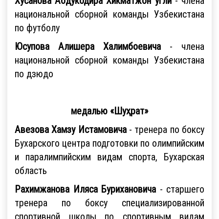
Хусанова Абдукодира Хикматжон угли
-
члена
национальной сборной команды Узбекистана
по футболу
Юсупова Алишера Халимбоевича
- члена
национальной сборной команды Узбекистана
по дзюдо
медалью «Шуҳрат»
Авезова Хамзу Истамовича
- тренера по боксу
Бухарского центра подготовки по олимпийским
и паралимпийским видам спорта, Бухарская
область
Рахимжанова Иляса Бурихановича
-
старшего
тренера по боксу специализированной
спортивной школы по спортивным видам