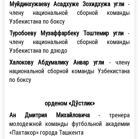
Муйдинхужаеву Асадхуже Зохидхужа угли
-
члену национальной сборной команды
Узбекистана по боксу
Туробоеву Музaффaрбеку Тоштемир угли
-
члену национальной сборной команды
Узбекистана по дзюдо
Халокову Абдумалику Анвар угли
- члену
национальной сборной команды Узбекистана
по боксу
орденом «Дўстлик»
Ан Дмитрия Михайловича
- тренера
молодежной команды футбольной академии
«Пахтакор» города Ташкента