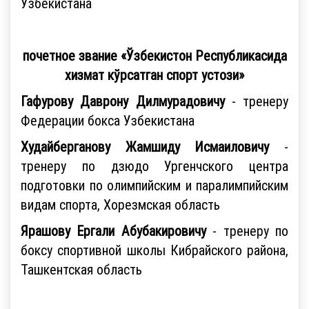
Узбекистана
почетное звание «Ўзбекистон Республикасида
хизмат кўрсатган спорт устози»
Гафурову Даврону Дилмурадовичу
- тренеру
Федерации бокса Узбекистана
Худайберганову Жамшиду Исмаиловичу
-
тренеру по дзюдо Ургенчского центра
подготовки по олимпийским и паралимпийским
видам спорта, Хорезмская область
Ярашову Ергали Абубакировичу
- тренеру по
боксу спортивной школы Кибрайского района,
Ташкентская область