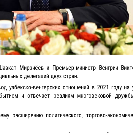
Шавкат Мирзиёев и Премьер-министр Венгрии Вик
циальных делегаций двух стран.
од узбекско-венгерских отношений в 2021 году на 
обытием и отвечает реалиям многовековой дружб
му расширению политического, торгово-экономичес