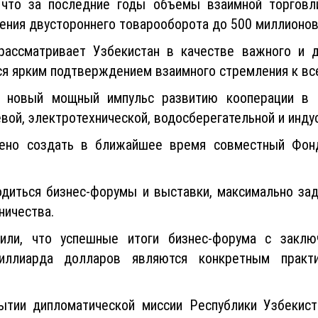
, что за последние годы объемы взаимной торговл
ения двустороннего товарооборота до 500 миллионо
рассматривает Узбекистан в качестве важного и 
ся ярким подтверждением взаимного стремления к в
ь новый мощный импульс развитию кооперации в се
вой, электротехнической, водосберегательной и инду
чено создать в ближайшее время совместный Фон
водиться бизнес-форумы и выставки, максимально за
ничества.
или, что успешные итоги бизнес-форума с заклю
ллиарда долларов являются конкретным практич
ытии дипломатической миссии Республики Узбекис