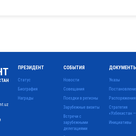
ПРЕЗИДЕНТ
СОБЫТИЯ
ДОКУМЕНТ
НТ
Статус
Новости
Указы
СТАН
Биография
Совещания
Постановлени
Награды
Поездки в регионы
Распоряжения
nt.uz
Зарубежные визиты
Стратегия
«Узбекистан —
Встречи с
и
зарубежными
Инициативы
делегациями