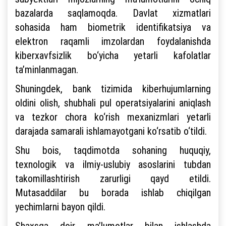
bazalarda saqlamoqda. Davlat xizmatlari
sohasida ham biometrik identifikatsiya va
elektron raqamli imzolardan foydalanishda
kiberxavfsizlik bo‘yicha yetarli kafolatlar
ta’minlanmagan.
Shuningdek, bank tizimida kiberhujumlarning
oldini olish, shubhali pul operatsiyalarini aniqlash
va tezkor chora ko‘rish mexanizmlari yetarli
darajada samarali ishlamayotgani ko‘rsatib o‘tildi.
Shu bois, taqdimotda sohaning huquqiy,
texnologik va ilmiy-uslubiy asoslarini tubdan
takomillashtirish zarurligi qayd etildi.
Mutasaddilar bu borada ishlab chiqilgan
yechimlarni bayon qildi.
Shaxsga doir ma’lumotlar bilan ishlashda