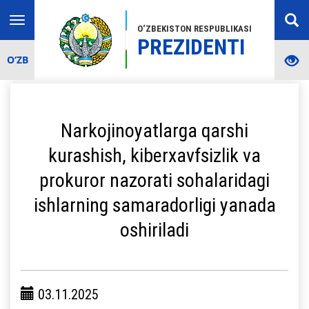
Toggle
O‘ZBEKISTON RESPUBLIKASI
navigation
PREZIDENTI
O‘ZB
Narkojinoyatlarga qarshi
kurashish, kiberxavfsizlik va
prokuror nazorati sohalaridagi
ishlarning samaradorligi yanada
oshiriladi
03.11.2025