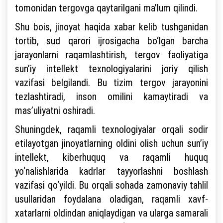
tomonidan tergovga qaytarilgani ma’lum qilindi.
Shu bois, jinoyat haqida xabar kelib tushganidan
tortib, sud qarori ijrosigacha bo‘lgan barcha
jarayonlarni raqamlashtirish, tergov faoliyatiga
sun’iy intellekt texnologiyalarini joriy qilish
vazifasi belgilandi. Bu tizim tergov jarayonini
tezlashtiradi, inson omilini kamaytiradi va
mas’uliyatni oshiradi.
Shuningdek, raqamli texnologiyalar orqali sodir
etilayotgan jinoyatlarning oldini olish uchun sun’iy
intellekt, kiberhuquq va raqamli huquq
yo‘nalishlarida kadrlar tayyorlashni boshlash
vazifasi qo‘yildi. Bu orqali sohada zamonaviy tahlil
usullaridan foydalana oladigan, raqamli xavf-
xatarlarni oldindan aniqlaydigan va ularga samarali