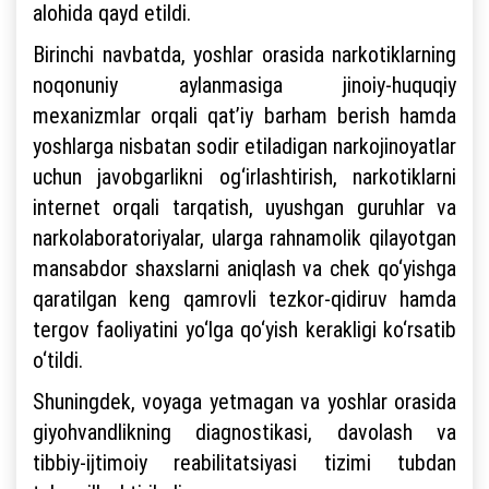
alohida qayd etildi.
Birinchi navbatda, yoshlar orasida narkotiklarning
noqonuniy aylanmasiga jinoiy-huquqiy
mexanizmlar orqali qat’iy barham berish hamda
yoshlarga nisbatan sodir etiladigan narkojinoyatlar
uchun javobgarlikni og‘irlashtirish, narkotiklarni
internet orqali tarqatish, uyushgan guruhlar va
narkolaboratoriyalar, ularga rahnamolik qilayotgan
mansabdor shaxslarni aniqlash va chek qo‘yishga
qaratilgan keng qamrovli tezkor-qidiruv hamda
tergov faoliyatini yo‘lga qo‘yish kerakligi ko‘rsatib
o‘tildi.
Shuningdek, voyaga yetmagan va yoshlar orasida
giyohvandlikning diagnostikasi, davolash va
tibbiy-ijtimoiy reabilitatsiyasi tizimi tubdan