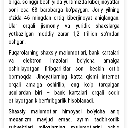
birga, so‘nggi besh yilda yurtimizda kiberjinoyatlar
soni esa 68 barobarga ko‘paygan. Joriy yilning
o‘zida 46 mingdan ortiq kiberjinoyat aniqlangan.
Ular orqali jismoniy va yuridik shaxslarga
yetkazilgan moddiy zarar 1,2 trillion so‘mdan
oshgan.
Fuqarolarning shaxsiy ma’lumotlari, bank kartalari
va elektron imzolari bo‘yicha amalga
oshirilayotgan firibgarliklar soni keskin ortib
bormoqda. Jinoyatlarning katta qismi internet
orqali amalga oshirilib, eng ko‘p tarqalgan
usullardan biri – bank kartalari orqali sodir
etilayotgan kiberfiribgarlik hisoblanadi.
Shaxsiy ma’lumotlar himoyasi bo‘yicha aniq
mexanizm mavjud emas, ayrim tadbirkorlik
subyektlari mijozlarning ma’lumotlarini ochiq