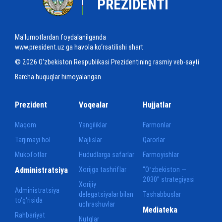
PREZIDENTI
Ma'lumotlardan foydalanilganda
www.president.uz ga havola ko‘rsatilishi shart
© 2026 O‘zbekiston Respublikasi Prezidentining rasmiy veb-sayti
Barcha huquqlar himoyalangan
Prezident
Voqealar
Hujjatlar
Maqom
Yangiliklar
Farmonlar
Tarjimayi hol
Majlislar
Qarorlar
Mukofotlar
Hududlarga safarlar
Farmoyishlar
Administratsiya
Xorijga tashriflar
“Oʻzbekiston —
2030” strategiyasi
Xorijiy
Administratsiya
delegatsiyalar bilan
Tashabbuslar
to‘g‘risida
uchrashuvlar
Mediateka
Rahbariyat
Nutqlar