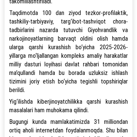
takomillashtiriladi.
Taqdimotda 100 dan ziyod tezkor-profilaktik,
tashkiliy-tarbiyaviy, targ‘ibot-tashviqot chora-
tadbirlarini nazarda tutuvchi Giyohvandlik va
narkojinoyatlarning barvaqt oldini olish hamda
ularga qarshi kurashish bo‘yicha 2025-2026-
yillarga mo‘ljallangan kompleks amaliy harakatlar
milliy dasturi loyihasi davlat rahbari tomonidan
ma’qullandi hamda bu borada uzluksiz ishlash
tizimini joriy etish bo‘yicha tegishli topshiriqlar
berildi.
Yig‘ilishda kiberjinoyatchilikka qarshi kurashish
masalalari ham muhokama qilindi.
Bugungi kunda mamlakatimizda 31 milliondan
ortiq aholi internetdan foydalanmoqda. Shu bilan