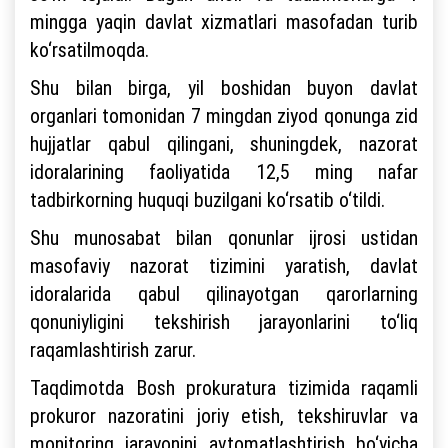
mingga yaqin davlat xizmatlari masofadan turib
ko‘rsatilmoqda.
Shu bilan birga, yil boshidan buyon davlat
organlari tomonidan 7 mingdan ziyod qonunga zid
hujjatlar qabul qilingani, shuningdek, nazorat
idoralarining faoliyatida 12,5 ming nafar
tadbirkorning huquqi buzilgani ko‘rsatib o‘tildi.
Shu munosabat bilan qonunlar ijrosi ustidan
masofaviy nazorat tizimini yaratish, davlat
idoralarida qabul qilinayotgan qarorlarning
qonuniyligini tekshirish jarayonlarini to‘liq
raqamlashtirish zarur.
Taqdimotda Bosh prokuratura tizimida raqamli
prokuror nazoratini joriy etish, tekshiruvlar va
monitoring jarayonini avtomatlashtirish bo‘yicha