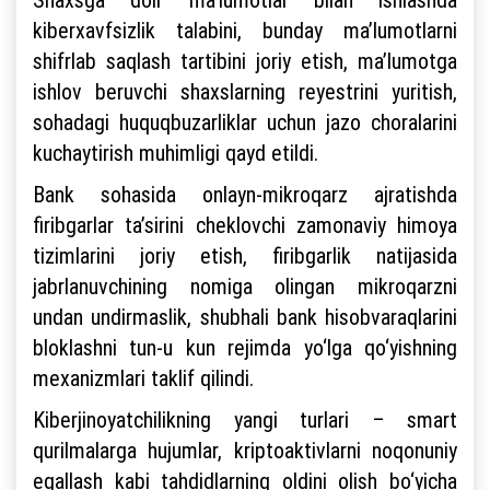
kiberxavfsizlik talabini, bunday ma’lumotlarni
shifrlab saqlash tartibini joriy etish, ma’lumotga
ishlov beruvchi shaxslarning reyestrini yuritish,
sohadagi huquqbuzarliklar uchun jazo choralarini
kuchaytirish muhimligi qayd etildi.
Bank sohasida onlayn-mikroqarz ajratishda
firibgarlar ta’sirini cheklovchi zamonaviy himoya
tizimlarini joriy etish, firibgarlik natijasida
jabrlanuvchining nomiga olingan mikroqarzni
undan undirmaslik, shubhali bank hisobvaraqlarini
bloklashni tun-u kun rejimda yo‘lga qo‘yishning
mexanizmlari taklif qilindi.
Kiberjinoyatchilikning yangi turlari – smart
qurilmalarga hujumlar, kriptoaktivlarni noqonuniy
egallash kabi tahdidlarning oldini olish bo‘yicha