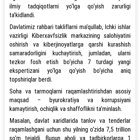
ilmiy tadqiqotlarni yo‘lga qo‘yish zarurligi
ta’kidlandi.
Davlatimiz rahbari takliflarni ma’qullab, Ichki ishlar
vazirligi Kiberxavfsizlik markazining salohiyatini
oshirish va kiberjinoyatlarga qarshi kurashish
samaradorligini kuchaytirish, jumladan, ularni
tezkor fosh etish bo‘yicha 7 turdagi yangi
ekspertizani yo‘lga qo‘yish bo‘yicha aniq
topshiriqlar berdi.
Soha va tarmoqlarni raqamlashtirishdan asosiy
maqsad – byurokratiya va korrupsiyani
kamaytirish, ochiqlik va shaffoflikni ta’minlash.
Masalan, davlat xaridlarida tanlov va tenderlar
raqamlashgani uchun shu yilning o‘zida 7,5 trillion
so‘m tejaldi. Bugun aholi va tadbirkorlarga 1