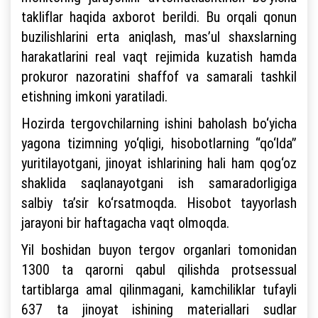
takliflar haqida axborot berildi. Bu orqali qonun
buzilishlarini erta aniqlash, mas’ul shaxslarning
harakatlarini real vaqt rejimida kuzatish hamda
prokuror nazoratini shaffof va samarali tashkil
etishning imkoni yaratiladi.
Hozirda tergovchilarning ishini baholash bo‘yicha
yagona tizimning yo‘qligi, hisobotlarning “qo‘lda”
yuritilayotgani, jinoyat ishlarining hali ham qog‘oz
shaklida saqlanayotgani ish samaradorligiga
salbiy ta’sir ko‘rsatmoqda. Hisobot tayyorlash
jarayoni bir haftagacha vaqt olmoqda.
Yil boshidan buyon tergov organlari tomonidan
1300 ta qarorni qabul qilishda protsessual
tartiblarga amal qilinmagani, kamchiliklar tufayli
637 ta jinoyat ishining materiallari sudlar