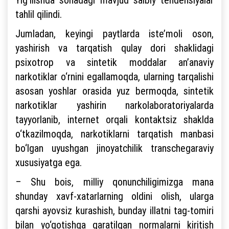
tahlil qilindi.
Jumladan, keyingi paytlarda iste’moli oson,
yashirish va tarqatish qulay dori shaklidagi
psixotrop va sintetik moddalar an’anaviy
narkotiklar o‘rnini egallamoqda, ularning tarqalishi
asosan yoshlar orasida yuz bermoqda, sintetik
narkotiklar yashirin narkolaboratoriyalarda
tayyorlanib, internet orqali kontaktsiz shaklda
o‘tkazilmoqda, narkotiklarni tarqatish manbasi
bo‘lgan uyushgan jinoyatchilik transchegaraviy
xususiyatga ega.
– Shu bois, milliy qonunchiligimizga mana
shunday xavf-xatarlarning oldini olish, ularga
qarshi ayovsiz kurashish, bunday illatni tag-tomiri
bilan yo‘qotishga qaratilgan normalarni kiritish