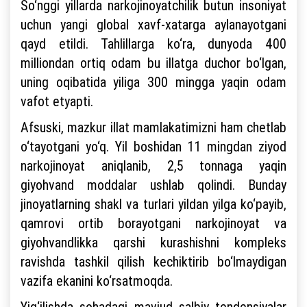
So‘nggi yillarda narkojinoyatchilik butun insoniyat
uchun yangi global xavf-xatarga aylanayotgani
qayd etildi. Tahlillarga ko‘ra, dunyoda 400
milliondan ortiq odam bu illatga duchor bo‘lgan,
uning oqibatida yiliga 300 mingga yaqin odam
vafot etyapti.
Afsuski, mazkur illat mamlakatimizni ham chetlab
o‘tayotgani yo‘q. Yil boshidan 11 mingdan ziyod
narkojinoyat aniqlanib, 2,5 tonnaga yaqin
giyohvand moddalar ushlab qolindi. Bunday
jinoyatlarning shakl va turlari yildan yilga ko‘payib,
qamrovi ortib borayotgani narkojinoyat va
giyohvandlikka qarshi kurashishni kompleks
ravishda tashkil qilish kechiktirib bo‘lmaydigan
vazifa ekanini ko‘rsatmoqda.
Yig‘ilishda sohadagi mavjud salbiy tendensiyalar