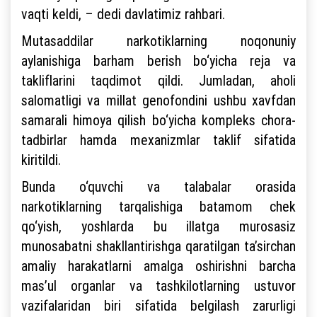
vaqti keldi, – dedi davlatimiz rahbari.
Mutasaddilar narkotiklarning noqonuniy
aylanishiga barham berish bo‘yicha reja va
takliflarini taqdimot qildi. Jumladan, aholi
salomatligi va millat genofondini ushbu xavfdan
samarali himoya qilish bo‘yicha kompleks chora-
tadbirlar hamda mexanizmlar taklif sifatida
kiritildi.
Bunda o‘quvchi va talabalar orasida
narkotiklarning tarqalishiga batamom chek
qo‘yish, yoshlarda bu illatga murosasiz
munosabatni shakllantirishga qaratilgan ta’sirchan
amaliy harakatlarni amalga oshirishni barcha
mas’ul organlar va tashkilotlarning ustuvor
vazifalaridan biri sifatida belgilash zarurligi