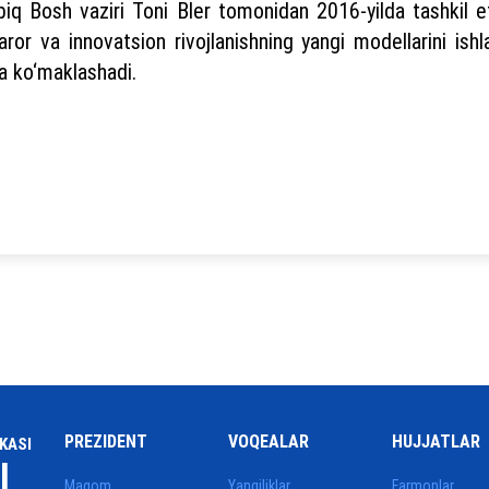
obiq Bosh vaziri Toni Bler tomonidan 2016-yilda tashkil eti
ror va innovatsion rivojlanishning yangi modellarini ish
a ko‘maklashadi.
PREZIDENT
VOQEALAR
HUJJATLAR
KASI
I
Maqom
Yangiliklar
Farmonlar