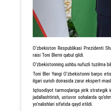
O‘zbekiston Respublikasi Prezidenti Shav
raisi Toni Blerni qabul qildi.
O‘zbekistonning ushbu nufuzli tuzilma bila
Toni Bler Yangi O‘zbekistonni barpo etis
ilgari surish doirasida zarur ekspert-masl
Iqtisodiyot tarmoqlariga yirik strategik i
jadallashtirish, ustuvor sohalarda qo‘sh
yo‘nalishlari sifatida qayd etildi.