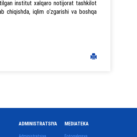
lgan institut xalqaro notijorat tashkilot
lab chiqishda, iqlim o‘zgarishi va boshqa
ADMINISTRATSIYA
MEDIATEKA
Administratsiya
Fotogalereya