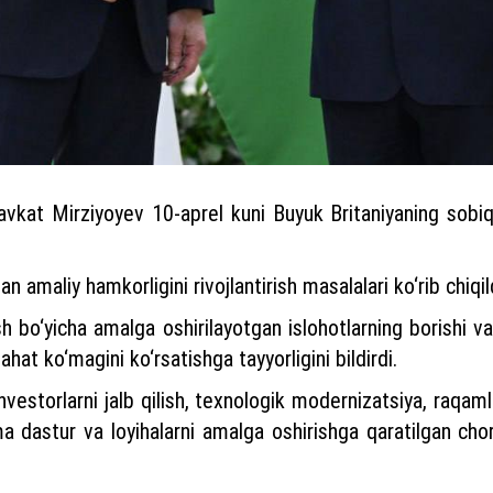
kat Mirziyoyev 10-aprel kuni Buyuk Britaniyaning sobiq B
n amaliy hamkorligini rivojlantirish masalalari ko‘rib chiqil
h bo‘yicha amalga oshirilayotgan islohotlarning borishi va
ahat ko‘magini ko‘rsatishga tayyorligini bildirdi.
nvestorlarni jalb qilish, texnologik modernizatsiya, raqamlas
ma dastur va loyihalarni amalga oshirishga qaratilgan ch