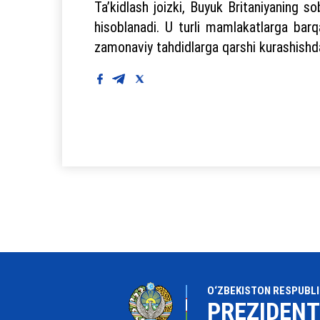
Ta’kidlash joizki, Buyuk Britaniyaning s
hisoblanadi. U turli mamlakatlarga barqa
zamonaviy tahdidlarga qarshi kurashishd
O‘ZBEKISTON RESPUBLI
PREZIDENT