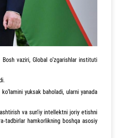
osh vaziri, Global o‘zgarishlar instituti
di.
 ko‘lamini yuksak baholadi, ularni yanada
htirish va sun’iy intellektni joriy etishni
ora-tadbirlar hamkorlikning boshqa asosiy