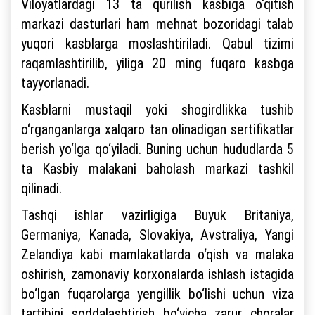
Viloyatlardagi 13 ta qurilish kasbiga o‘qitish
markazi dasturlari ham mehnat bozoridagi talab
yuqori kasblarga moslashtiriladi. Qabul tizimi
raqamlashtirilib, yiliga 20 ming fuqaro kasbga
tayyorlanadi.
Kasblarni mustaqil yoki shogirdlikka tushib
o‘rganganlarga xalqaro tan olinadigan sertifikatlar
berish yo‘lga qo‘yiladi. Buning uchun hududlarda 5
ta Kasbiy malakani baholash markazi tashkil
qilinadi.
Tashqi ishlar vazirligiga Buyuk Britaniya,
Germaniya, Kanada, Slovakiya, Avstraliya, Yangi
Zelandiya kabi mamlakatlarda o‘qish va malaka
oshirish, zamonaviy korxonalarda ishlash istagida
bo‘lgan fuqarolarga yengillik bo‘lishi uchun viza
tartibini soddalashtirish bo‘yicha zarur choralar