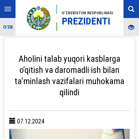
Toggle
O‘ZBEKISTON RESPUBLIKASI
navigation
PREZIDENTI
O‘ZB
Aholini talab yuqori kasblarga
o‘qitish va daromadli ish bilan
ta’minlash vazifalari muhokama
qilindi
07.12.2024