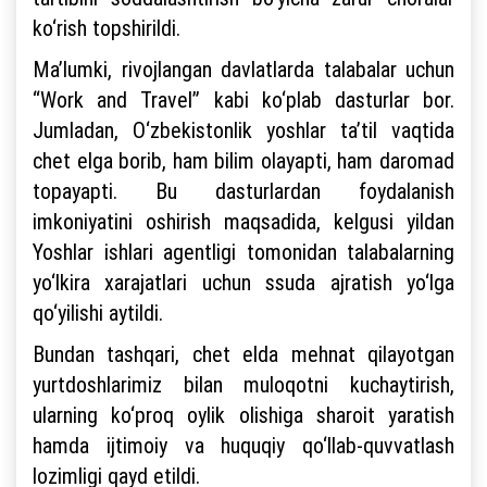
ko‘rish topshirildi.
Ma’lumki, rivojlangan davlatlarda talabalar uchun
“Work and Travel” kabi ko‘plab dasturlar bor.
Jumladan, O‘zbekistonlik yoshlar ta’til vaqtida
chet elga borib, ham bilim olayapti, ham daromad
topayapti. Bu dasturlardan foydalanish
imkoniyatini oshirish maqsadida, kelgusi yildan
Yoshlar ishlari agentligi tomonidan talabalarning
yo‘lkira xarajatlari uchun ssuda ajratish yo‘lga
qo‘yilishi aytildi.
Bundan tashqari, chet elda mehnat qilayotgan
yurtdoshlarimiz bilan muloqotni kuchaytirish,
ularning ko‘proq oylik olishiga sharoit yaratish
hamda ijtimoiy va huquqiy qo‘llab-quvvatlash
lozimligi qayd etildi.