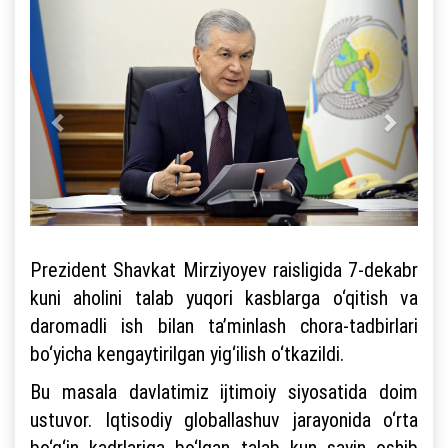
Prezident Shavkat Mirziyoyev raisligida 7-dekabr
kuni aholini talab yuqori kasblarga o‘qitish va
daromadli ish bilan ta’minlash chora-tadbirlari
bo‘yicha kengaytirilgan yig‘ilish o‘tkazildi.
Bu masala davlatimiz ijtimoiy siyosatida doim
ustuvor. Iqtisodiy globallashuv jarayonida o‘rta
bo‘g‘in kadrlariga bo‘lgan talab kun sayin oshib