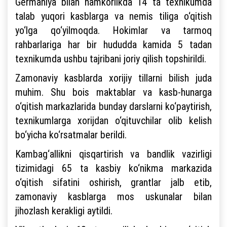
Germaniya bilan hamkorlikda 14 ta texnikumda
talab yuqori kasblarga va nemis tiliga o‘qitish
yo‘lga qo‘yilmoqda. Hokimlar va tarmoq
rahbarlariga har bir hududda kamida 5 tadan
texnikumda ushbu tajribani joriy qilish topshirildi.
Zamonaviy kasblarda xorijiy tillarni bilish juda
muhim. Shu bois maktablar va kasb-hunarga
o‘qitish markazlarida bunday darslarni ko‘paytirish,
texnikumlarga xorijdan o‘qituvchilar olib kelish
bo‘yicha ko‘rsatmalar berildi.
Kambag‘allikni qisqartirish va bandlik vazirligi
tizimidagi 65 ta kasbiy ko‘nikma markazida
o‘qitish sifatini oshirish, grantlar jalb etib,
zamonaviy kasblarga mos uskunalar bilan
jihozlash kerakligi aytildi.