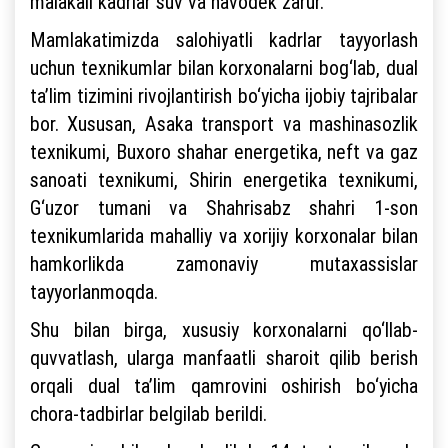
malakali kadrlar suv va havodek zarur.
Mamlakatimizda salohiyatli kadrlar tayyorlash
uchun texnikumlar bilan korxonalarni bog‘lab, dual
ta’lim tizimini rivojlantirish bo‘yicha ijobiy tajribalar
bor. Xususan, Asaka transport va mashinasozlik
texnikumi, Buxoro shahar energetika, neft va gaz
sanoati texnikumi, Shirin energetika texnikumi,
G‘uzor tumani va Shahrisabz shahri 1-son
texnikumlarida mahalliy va xorijiy korxonalar bilan
hamkorlikda zamonaviy mutaxassislar
tayyorlanmoqda.
Shu bilan birga, xususiy korxonalarni qo‘llab-
quvvatlash, ularga manfaatli sharoit qilib berish
orqali dual ta’lim qamrovini oshirish bo‘yicha
chora-tadbirlar belgilab berildi.