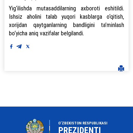
Yig‘ilishda mutasaddilarning axboroti eshitildi.
Ishsiz aholini talab yuqori kasblarga o‘qitish,
xorijdan qaytganlarning bandligini ta’minlash
bo‘yicha aniq vazifalar belgilandi.
O‘ZBEKISTON RESPUBLIKASI
PREZIDENTI