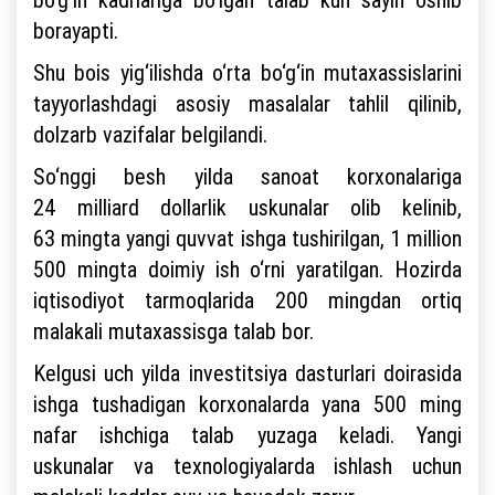
borayapti.
Shu bois yig‘ilishda o‘rta bo‘g‘in mutaxassislarini
tayyorlashdagi asosiy masalalar tahlil qilinib,
dolzarb vazifalar belgilandi.
So‘nggi besh yilda sanoat korxonalariga
24 milliard dollarlik uskunalar olib kelinib,
63 mingta yangi quvvat ishga tushirilgan, 1 million
500 mingta doimiy ish o‘rni yaratilgan. Hozirda
iqtisodiyot tarmoqlarida 200 mingdan ortiq
malakali mutaxassisga talab bor.
Kelgusi uch yilda investitsiya dasturlari doirasida
ishga tushadigan korxonalarda yana 500 ming
nafar ishchiga talab yuzaga keladi. Yangi
uskunalar va texnologiyalarda ishlash uchun