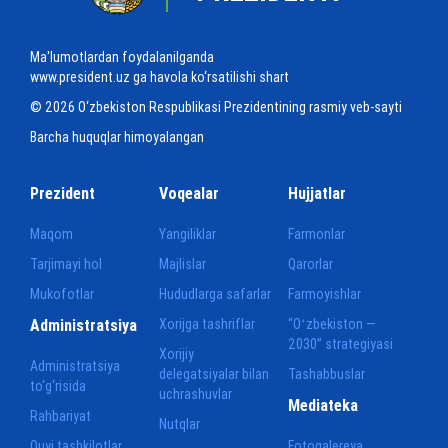
Ma'lumotlardan foydalanilganda
www.president.uz ga havola ko‘rsatilishi shart
© 2026 O‘zbekiston Respublikasi Prezidentining rasmiy veb-sayti
Barcha huquqlar himoyalangan
Prezident
Voqealar
Hujjatlar
Maqom
Yangiliklar
Farmonlar
Tarjimayi hol
Majlislar
Qarorlar
Mukofotlar
Hududlarga safarlar
Farmoyishlar
Administratsiya
Xorijga tashriflar
“Oʻzbekiston —
2030” strategiyasi
Xorijiy
Administratsiya
delegatsiyalar bilan
Tashabbuslar
to‘g‘risida
uchrashuvlar
Mediateka
Rahbariyat
Nutqlar
Quyi tashkilotlar
Fotogalereya