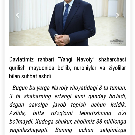
Davlatimiz rahbari “Yangi Navoiy” shaharchasi
qurilish maydonida bo‘lib, nuroniylar va ziyolilar
bilan suhbatlashdi.
- Bugun bu yerga Navoiy viloyatidagi 8 ta tuman,
3 ta shaharning ertangi kuni qanday bo‘ladi,
degan savolga javob topish uchun keldik.
Aslida, bitta ro‘zg‘orni tebratishning o‘zi
bo‘lmaydi. Xudoga shukur, aholimiz 38 millionga
yaqinlashayapti. Buning uchun xalqimizga