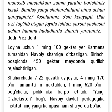
munosib mustahkam zamin yaratib borishimiz
kerak. Bunday yangi shaharchalarni nima uchun
qurayapmiz? Yoshlarimiz o‘sib kelayapti. Ular
o‘zi tug‘ilib o‘sgan joyida ishlab, yaxshi yashashi
uchun hamma hududlarda sharoit yaratamiz,
-
dedi Prezident.
Loyiha uchun 1 ming 100 gektar yer Karmana
tumanidan Navoiy shahriga o‘tkazilgan. Birinchi
bosqichda 450 gektar maydonda qurilish
rejalashtirilgan.
Shaharchada 7-22 qavatli uy-joylar, 4 ming 170
o‘rinli umumta’lim maktablari, 1 ming 620 o‘rinli
bog‘chalar, poliklinika barpo etiladi. “Yangi
O‘zbekiston” bog‘i, Navoiy davlat pedagogika
institutining yangi kampusi ham shu yerda bo‘ladi.