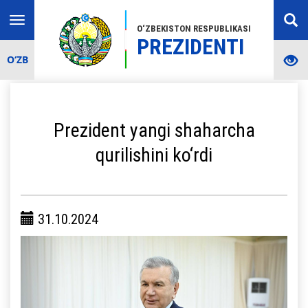
Toggle
O‘ZBEKISTON RESPUBLIKASI
navigation
PREZIDENTI
O‘ZB
Prezident yangi shaharcha
qurilishini ko‘rdi
31.10.2024