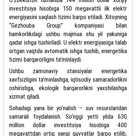
investitsiya hisobiga 150 megavattli ilk elektr
energiyasini saqlash tizimi barpo etiladi. Xitoyning
“Gezhouba Group” kompaniyasi bilan
hamkorlikdagi ushbu majmua shu yil yakuniga
qadar ishga tushiriladi. U elektr energiyasiga talab
ortgan vaqtda avtomatik ishga tushib, energetika
tizimi barqarorligini ta’minlaydi.
Ushbu zamonaviy stansiyalar energetika
xavfsizligini ta’minlashga, iqtisodiy samaradorlikni
oshirishga, ekologik barqarorlikni yaxshilashga
xizmat qiladi.
Sohadagi yana bir yo‘nalish – suv resurslaridan
samarali foydalanish. So‘nggi yetti yilda 630
million dollar investitsiya hisobiga 400
megavattdan ortiq yangi quvvatlar barpo etilib,