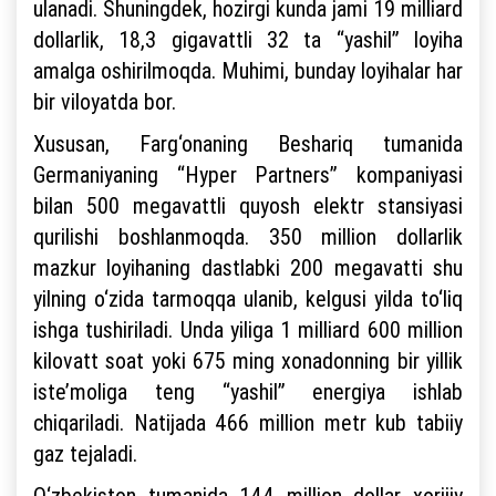
ulanadi. Shuningdek, hozirgi kunda jami 19 milliard
dollarlik, 18,3 gigavattli 32 ta “yashil” loyiha
amalga oshirilmoqda. Muhimi, bunday loyihalar har
bir viloyatda bor.
Xususan, Farg‘onaning Beshariq tumanida
Germaniyaning “Hyper Partners” kompaniyasi
bilan 500 megavattli quyosh elektr stansiyasi
qurilishi boshlanmoqda. 350 million dollarlik
mazkur loyihaning dastlabki 200 megavatti shu
yilning o‘zida tarmoqqa ulanib, kelgusi yilda to‘liq
ishga tushiriladi. Unda yiliga 1 milliard 600 million
kilovatt soat yoki 675 ming xonadonning bir yillik
iste’moliga teng “yashil” energiya ishlab
chiqariladi. Natijada 466 million metr kub tabiiy
gaz tejaladi.
O‘zbekiston tumanida 144 million dollar xorijiy