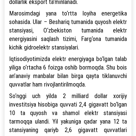
dollarlik eksport ta’minlanadi.
Marosimdagi yana to‘rtta loyiha energetika
sohasida. Ular – Beshariq tumanida quyosh elektr
stansiyasi, O‘zbekiston tumanida elektr
energiyasini saqlash tizimi, Farg‘ona tumanida
kichik gidroelektr stansiyalari.
Iqtisodiyotimizda elektr energiyaga bo‘lgan talab
yiliga o‘rtacha 6 foizga oshib bormoqda. Shu bois
an’anaviy manbalar bilan birga qayta tiklanuvchi
quvvatlar ham rivojlantirilmoqda.
So‘nggi uch yilda 2 milliard dollar xorijiy
investitsiya hisobiga quvvati 2,4 gigavatt bo‘lgan
10 ta quyosh va shamol elektr stansiyasi
tarmoqqa ulandi. Yil yakuniga qadar yana 12 ta
stansiyaning qariyb 2,6 gigavatt quvvatlari