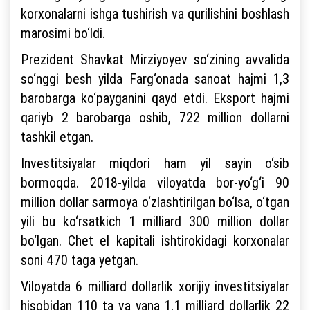
korxonalarni ishga tushirish va qurilishini boshlash
marosimi bo‘ldi.
Prezident Shavkat Mirziyoyev so‘zining avvalida
so‘nggi besh yilda Farg‘onada sanoat hajmi 1,3
barobarga ko‘payganini qayd etdi. Eksport hajmi
qariyb 2 barobarga oshib, 722 million dollarni
tashkil etgan.
Investitsiyalar miqdori ham yil sayin o‘sib
bormoqda. 2018-yilda viloyatda bor-yo‘g‘i 90
million dollar sarmoya o‘zlashtirilgan bo‘lsa, o‘tgan
yili bu ko‘rsatkich 1 milliard 300 million dollar
bo‘lgan. Chet el kapitali ishtirokidagi korxonalar
soni 470 taga yetgan.
Viloyatda 6 milliard dollarlik xorijiy investitsiyalar
hisobidan 110 ta va yana 1,1 milliard dollarlik 22