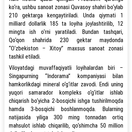
ko‘ra, ushbu sanoat zonasi Quvasoy shahri bo‘ylab
210 gektarga kengaytiriladi. Unda qiymati 1
milliard dollarlik 185 ta loyiha joylashtirilib, 12
mingta ish o‘rni yaratiladi. Bundan tashqari,
Qo‘qon shahrida 230 gektar maydonda
“O‘zbekiston – Xitoy” maxsus sanoat zonasi
tashkil etiladi.
Viloyatdagi muvaffaqiyatli loyihalardan biri –
Singapurning “Indorama” kompaniyasi bilan
hamkorlikdagi mineral o‘g‘itlar zavodi. Endi uning
yuqori samarador kompleks o‘g‘itlar ishlab
chiqarish bo‘yicha 2-bosqichi ishga tushirilmoqda
hamda 3-bosqichi boshlanmoqda. Bularning
natijasida yiliga 300 ming tonnadan ortiq
mahsulot ishlab chiqarilib, qo‘shimcha 50 million