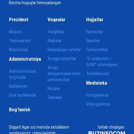
Barcha huquqlar himoyalangan
Prezident
Voqealar
Hujjatlar
Maqom
Yangiliklar
Farmonlar
Tarjimayi hol
Majlislar
Qarorlar
Mukofotlar
Hududlarga safarlar
Farmoyishlar
Administratsiya
Xorijga tashriflar
“Oʻzbekiston —
2030” strategiyasi
Xorijiy
Administratsiya
delegatsiyalar bilan
Tashabbuslar
to‘g‘risida
uchrashuvlar
Mediateka
Rahbariyat
Nutqlar
Quyi tashkilotlar
Fotogalereya
Tabriklar
Videogalereya
Bog'lanish
Diqqat! Agar siz matnda xatoliklarni
Ishlab chiqilgan:
aniqlasangiz, ularni belgilab,