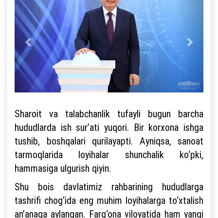
Sharoit va talabchanlik tufayli bugun barcha
hududlarda ish sur’ati yuqori. Bir korxona ishga
tushib, boshqalari qurilayapti. Ayniqsa, sanoat
tarmoqlarida loyihalar shunchalik ko‘pki,
hammasiga ulgurish qiyin.
Shu bois davlatimiz rahbarining hududlarga
tashrifi chog‘ida eng muhim loyihalarga to‘xtalish
an’anaga aylangan. Farg‘ona viloyatida ham yangi