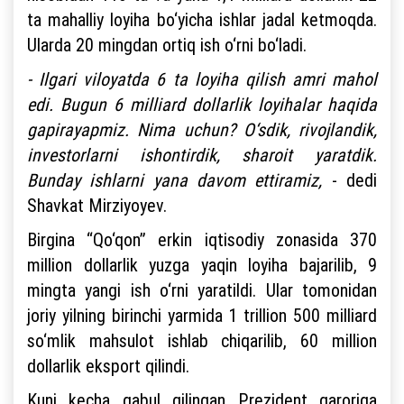
ta mahalliy loyiha bo‘yicha ishlar jadal ketmoqda.
Ularda 20 mingdan ortiq ish o‘rni bo‘ladi.
- Ilgari viloyatda 6 ta loyiha qilish amri mahol
edi. Bugun 6 milliard dollarlik loyihalar haqida
gapirayapmiz. Nima uchun? O‘sdik, rivojlandik,
investorlarni ishontirdik, sharoit yaratdik.
Bunday ishlarni yana davom ettiramiz,
- dedi
Shavkat Mirziyoyev.
Birgina “Qo‘qon” erkin iqtisodiy zonasida 370
million dollarlik yuzga yaqin loyiha bajarilib, 9
mingta yangi ish o‘rni yaratildi. Ular tomonidan
joriy yilning birinchi yarmida 1 trillion 500 milliard
so‘mlik mahsulot ishlab chiqarilib, 60 million
dollarlik eksport qilindi.
Kuni kecha qabul qilingan Prezident qaroriga