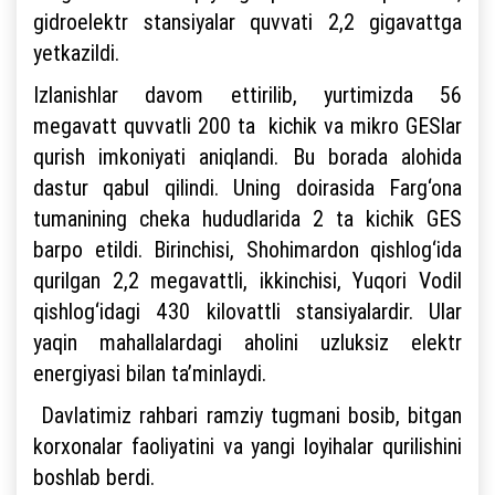
gidroelektr stansiyalar quvvati 2,2 gigavattga
yetkazildi.
Izlanishlar davom ettirilib, yurtimizda 56
megavatt quvvatli 200 ta kichik va mikro GESlar
qurish imkoniyati aniqlandi. Bu borada alohida
dastur qabul qilindi. Uning doirasida Farg‘ona
tumanining cheka hududlarida 2 ta kichik GES
barpo etildi. Birinchisi, Shohimardon qishlog‘ida
qurilgan 2,2 megavattli, ikkinchisi, Yuqori Vodil
qishlog‘idagi 430 kilovattli stansiyalardir. Ular
yaqin mahallalardagi aholini uzluksiz elektr
energiyasi bilan ta’minlaydi.
Davlatimiz rahbari ramziy tugmani bosib, bitgan
korxonalar faoliyatini va yangi loyihalar qurilishini
boshlab berdi.