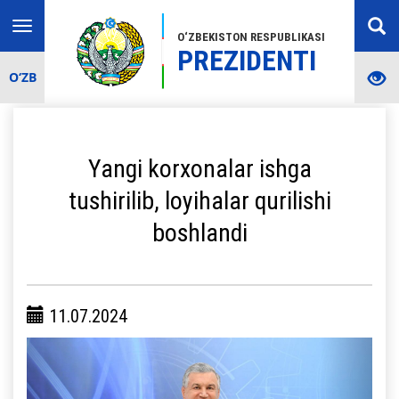
Toggle
O‘ZBEKISTON RESPUBLIKASI
navigation
PREZIDENTI
O‘ZB
Yangi korxonalar ishga
tushirilib, loyihalar qurilishi
boshlandi
11.07.2024