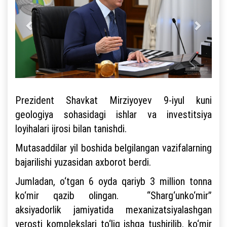
Prezident Shavkat Mirziyoyev 9-iyul kuni
geologiya sohasidagi ishlar va investitsiya
loyihalari ijrosi bilan tanishdi.
Mutasaddilar yil boshida belgilangan vazifalarning
bajarilishi yuzasidan axborot berdi.
Jumladan, o‘tgan 6 oyda qariyb 3 million tonna
ko‘mir qazib olingan. “Sharg‘unko‘mir”
aksiyadorlik jamiyatida mexanizatsiyalashgan
yerosti komplekslari to‘liq ishga tushirilib, ko‘mir