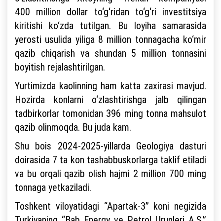
400 million dollar to‘g‘ridan to‘g‘ri investitsiya
kiritishi ko‘zda tutilgan. Bu loyiha samarasida
yerosti usulida yiliga 8 million tonnagacha ko‘mir
qazib chiqarish va shundan 5 million tonnasini
boyitish rejalashtirilgan.
Yurtimizda kaolinning ham katta zaxirasi mavjud.
Hozirda konlarni o‘zlashtirishga jalb qilingan
tadbirkorlar tomonidan 396 ming tonna mahsulot
qazib olinmoqda. Bu juda kam.
Shu bois 2024-2025-yillarda Geologiya dasturi
doirasida 7 ta kon tashabbuskorlarga taklif etiladi
va bu orqali qazib olish hajmi 2 million 700 ming
tonnaga yetkaziladi.
Toshkent viloyatidagi “Apartak-3” koni negizida
Turkiyaning “Bab Energy ve Petrol Urunleri A.S.”