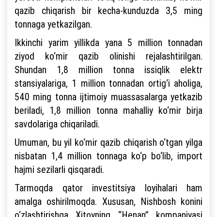
qazib chiqarish bir kecha-kunduzda 3,5 ming
tonnaga yetkazilgan.
Ikkinchi yarim yillikda yana 5 million tonnadan
ziyod ko‘mir qazib olinishi rejalashtirilgan.
Shundan 1,8 million tonna issiqlik elektr
stansiyalariga, 1 million tonnadan ortig‘i aholiga,
540 ming tonna ijtimoiy muassasalarga yetkazib
beriladi, 1,8 million tonna mahalliy ko‘mir birja
savdolariga chiqariladi.
Umuman, bu yil ko‘mir qazib chiqarish o‘tgan yilga
nisbatan 1,4 million tonnaga ko‘p bo‘lib, import
hajmi sezilarli qisqaradi.
Tarmoqda qator investitsiya loyihalari ham
amalga oshirilmoqda. Xususan, Nishbosh konini
o‘zlashtirishga Xitoyning “Henan” kompaniyasi