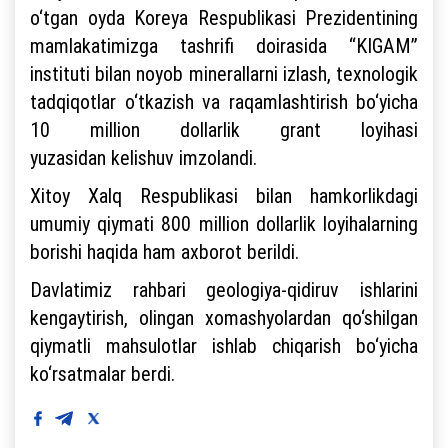
o‘tgan oyda Koreya Respublikasi Prezidentining
mamlakatimizga tashrifi doirasida “KIGAM”
instituti bilan noyob minerallarni izlash, texnologik
tadqiqotlar o‘tkazish va raqamlashtirish bo‘yicha
10 million dollarlik grant loyihasi
yuzasidan kelishuv imzolandi.
Xitoy Xalq Respublikasi bilan hamkorlikdagi
umumiy qiymati 800 million dollarlik loyihalarning
borishi haqida ham axborot berildi.
Davlatimiz rahbari geologiya-qidiruv ishlarini
kengaytirish, olingan xomashyolardan qo‘shilgan
qiymatli mahsulotlar ishlab chiqarish bo‘yicha
ko‘rsatmalar berdi.