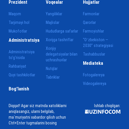
Prezident
Voqealar
Hujjatlar
Maqom
Yangiliklar
Farmonlar
Tarjimayi hol
Majlislar
Qarorlar
Mukofotlar
Hududlarga safarlar
Farmoyishlar
Administratsiya
Xorijga tashriflar
“Oʻzbekiston —
2030” strategiyasi
Xorijiy
Administratsiya
delegatsiyalar bilan
Tashabbuslar
to‘g‘risida
uchrashuvlar
Mediateka
Rahbariyat
Nutqlar
Quyi tashkilotlar
Fotogalereya
Tabriklar
Videogalereya
Bog'lanish
Diqqat! Agar siz matnda xatoliklarni
Ishlab chiqilgan:
aniqlasangiz, ularni belgilab,
ma`muriyatni xabardor qilish uchun
Ctrl+Enter tugmalarini bosing