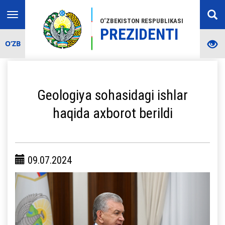
Toggle
O‘ZBEKISTON RESPUBLIKASI
navigation
PREZIDENTI
O‘ZB
Geologiya sohasidagi ishlar
haqida axborot berildi
09.07.2024