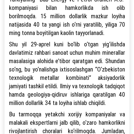
kompaniyasi bilan hamkorlikda ish olib
borilmoqda. 15 million dollarlik mazkur loyiha
natijasida 40 ta yangi ish o‘rni yaratilib, yiliga 70
ming tonna boyitilgan kaolin tayyorlanadi.
Shu yil 29-aprel kuni bo‘lib o‘tgan yig‘ilishda
davlatimiz rahbari sanoat uchun muhim minerallar
masalasiga alohida e’tibor qaratgan edi. Shundan
so‘ng, bu yo‘nalishga ixtisoslashgan “O‘zbekiston
texnologik metallar kombinati” aksiyadorlik
jamiyati tashkil etildi. Ilmiy va texnologik tadqiqot
hamda geologiya-qidiruv ishlariga qaratilgan 40
million dollarlik 34 ta loyiha ishlab chiqildi.
Bu tarmoqqa yetakchi xorijiy kompaniyalar va
malakali ekspertlarni jalb qilib, o‘zaro hamkorlikni
rivojlantirish choralari ko‘rilmoqda. Jumladan,