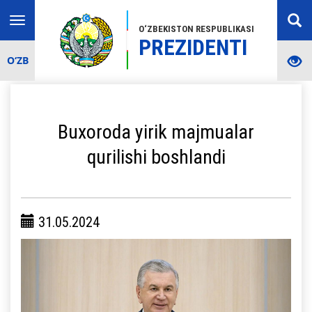
Toggle
O‘ZBEKISTON RESPUBLIKASI
navigation
PREZIDENTI
O‘ZB
Buxoroda yirik majmualar
qurilishi boshlandi
31.05.2024