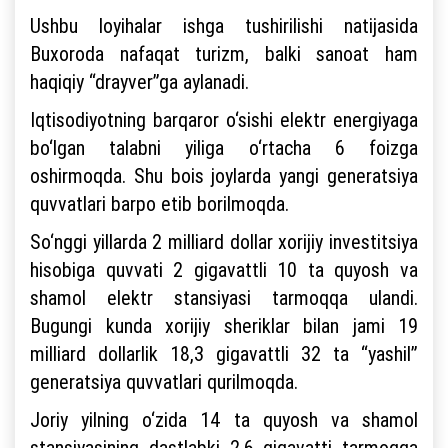
Ushbu loyihalar ishga tushirilishi natijasida
Buxoroda nafaqat turizm, balki sanoat ham
haqiqiy “drayver”ga aylanadi.
Iqtisodiyotning barqaror o‘sishi elektr energiyaga
bo‘lgan talabni yiliga o‘rtacha 6 foizga
oshirmoqda. Shu bois joylarda yangi generatsiya
quvvatlari barpo etib borilmoqda.
So‘nggi yillarda 2 milliard dollar xorijiy investitsiya
hisobiga quvvati 2 gigavattli 10 ta quyosh va
shamol elektr stansiyasi tarmoqqa ulandi.
Bugungi kunda xorijiy sheriklar bilan jami 19
milliard dollarlik 18,3 gigavattli 32 ta “yashil”
generatsiya quvvatlari qurilmoqda.
Joriy yilning o‘zida 14 ta quyosh va shamol
stansiyasining dastlabki 2,6 gigavatti tarmoqqa