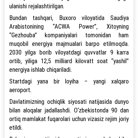
ulanishi rejalashtirilgan.
Bundan tashqari, Buxoro viloyatida Saudiya
Arabistonining “ACWA Power”, Xitoyning
“Gezhouba” kompaniyalari tomonidan ham
muqobil energiya majmualari barpo etilmoqda.
2030 yilga borib viloyatdagi quvvatlar 9 karra
ortib, yiliga 12,5 milliard kilovatt soat “yashil”
energiya ishlab chiqariladi.
Startdagi yana bir loyiha – yangi xalqaro
aeroport.
Davlatimizning ochiqlik siyosati natijasida dunyo
bilan aloqalar jadallashdi. O‘zbekistonda 90 dan
ortiq mamlakat fuqarolari uchun vizasiz rejim joriy
etildi.