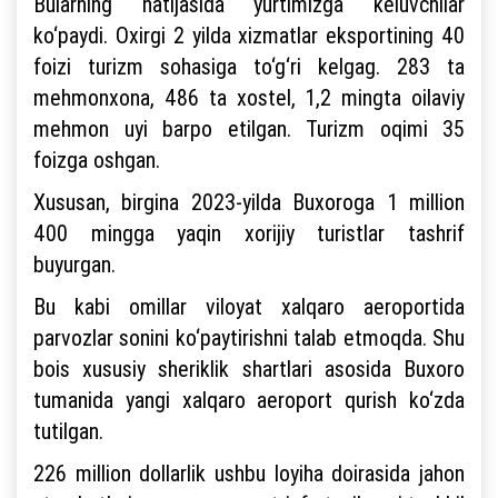
Bularning natijasida yurtimizga keluvchilar
ko‘paydi. Oxirgi 2 yilda xizmatlar eksportining 40
foizi turizm sohasiga to‘g‘ri kelgag. 283 ta
mehmonxona, 486 ta xostel, 1,2 mingta oilaviy
mehmon uyi barpo etilgan. Turizm oqimi 35
foizga oshgan.
Xususan, birgina 2023-yilda Buxoroga 1 million
400 mingga yaqin xorijiy turistlar tashrif
buyurgan.
Bu kabi omillar viloyat xalqaro aeroportida
parvozlar sonini ko‘paytirishni talab etmoqda. Shu
bois xususiy sheriklik shartlari asosida Buxoro
tumanida yangi xalqaro aeroport qurish ko‘zda
tutilgan.
226 million dollarlik ushbu loyiha doirasida jahon