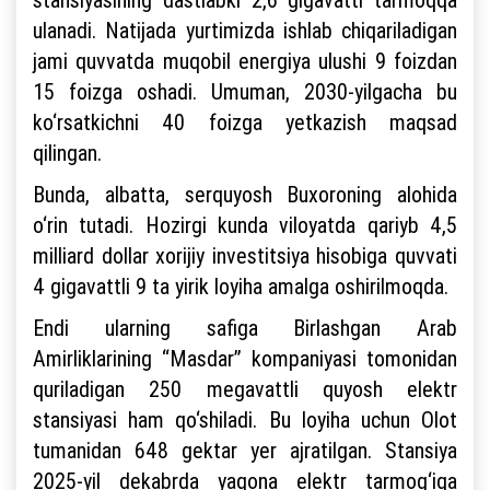
ulanadi. Natijada yurtimizda ishlab chiqariladigan
jami quvvatda muqobil energiya ulushi 9 foizdan
15 foizga oshadi. Umuman, 2030-yilgacha bu
ko‘rsatkichni 40 foizga yetkazish maqsad
qilingan.
Bunda, albatta, serquyosh Buxoroning alohida
o‘rin tutadi. Hozirgi kunda viloyatda qariyb 4,5
milliard dollar xorijiy investitsiya hisobiga quvvati
4 gigavattli 9 ta yirik loyiha amalga oshirilmoqda.
Endi ularning safiga Birlashgan Arab
Amirliklarining “Masdar” kompaniyasi tomonidan
quriladigan 250 megavattli quyosh elektr
stansiyasi ham qo‘shiladi. Bu loyiha uchun Olot
tumanidan 648 gektar yer ajratilgan. Stansiya
2025-yil dekabrda yagona elektr tarmog‘iga