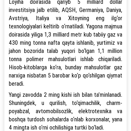
Loyiha doirasida qariyb 5 milliard dollar
investitsiya jalb etilib, AQSH, Germaniya, Daniya,
Avstriya, Italiya va Xitoyning eng ilg‘or
texnologiyalari keltirib o‘rnatiladi. Yagona majmua
doirasida yiliga 1,3 milliard metr kub tabiiy gaz va
430 ming tonna nafta qayta ishlanib, yurtimiz va
jahon bozorida talab yuqori bo‘lgan 1,1 million
tonna polimer mahsulotlari ishlab chiqariladi.
Hisob-kitoblarga ko‘ra, bunday mahsulotlar gaz
narxiga nisbatan 5 barobar ko‘p qo‘shilgan qiymat
beradi.
Yangi zavodda 2 ming kishi ish bilan ta’minlanadi.
Shuningdek, u qurilish, to‘qimachilik, charm-
poyabzal, avtomobilsozlik, elektrotexnika va
boshqa turdosh sohalarda o‘nlab korxonalar, yana
4 mingta ish o‘rni ochilishiga turtki bo‘ladi.