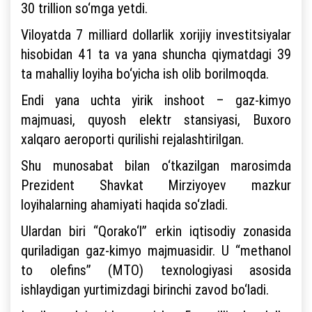
30 trillion so‘mga yetdi.
Viloyatda 7 milliard dollarlik xorijiy investitsiyalar
hisobidan 41 ta va yana shuncha qiymatdagi 39
ta mahalliy loyiha bo‘yicha ish olib borilmoqda.
Endi yana uchta yirik inshoot – gaz-kimyo
majmuasi, quyosh elektr stansiyasi, Buxoro
xalqaro aeroporti qurilishi rejalashtirilgan.
Shu munosabat bilan o‘tkazilgan marosimda
Prezident Shavkat Mirziyoyev mazkur
loyihalarning ahamiyati haqida so‘zladi.
Ulardan biri “Qorako‘l” erkin iqtisodiy zonasida
quriladigan gaz-kimyo majmuasidir. U “methanol
to olefins” (MTO) texnologiyasi asosida
ishlaydigan yurtimizdagi birinchi zavod bo‘ladi.