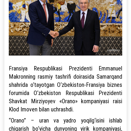
Fransiya Respublikasi Prezidenti Emmanuel
Makronning rasmiy tashrifi doirasida Samarqand
shahrida o‘tayotgan O‘zbekiston-Fransiya biznes
forumida O‘zbekiston Respublikasi Prezidenti
Shavkat Mirziyoyev «Orano» kompaniyasi raisi
Klod Imoven bilan uchrashdi.
“Orano” – uran va yadro yoqilg‘isini ishlab
chiqarish bo‘yicha dunyoning yirik kompaniyasi,