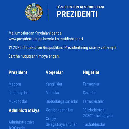
O‘ZBEKISTON RESPUBLIKASI
PREZIDENTI
Ma'lumotlardan foydalanilganda
www.president.uz ga havola ko‘rsatilishi shart
© 2026 O‘zbekiston Respublikasi Prezidentining rasmiy veb-sayti
Barcha huquqlar himoyalangan
Prezident
Voqealar
Hujjatlar
Maqom
Yangiliklar
Farmonlar
Tarjimayi hol
Majlislar
Qarorlar
Mukofotlar
Hududlarga safarlar
Farmoyishlar
Administratsiya
Xorijga tashriflar
“Oʻzbekiston —
2030” strategiyasi
Xorijiy
Administratsiya
delegatsiyalar bilan
Tashabbuslar
to‘g‘risida