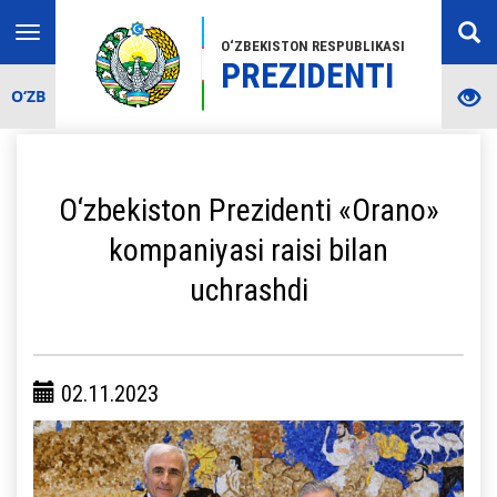
Toggle
O‘ZBEKISTON RESPUBLIKASI
navigation
PREZIDENTI
O‘ZB
O‘zbekiston Prezidenti «Orano»
kompaniyasi raisi bilan
uchrashdi
02.11.2023