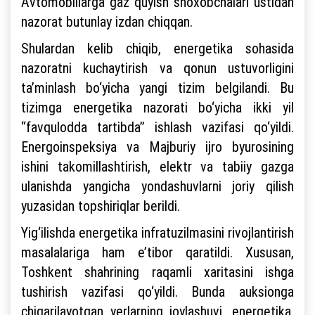
Avtomobillarga gaz quyish shoxobchalari ustidan
nazorat butunlay izdan chiqqan.
Shulardan kelib chiqib, energetika sohasida
nazoratni kuchaytirish va qonun ustuvorligini
ta’minlash bo‘yicha yangi tizim belgilandi. Bu
tizimga energetika nazorati bo‘yicha ikki yil
“favqulodda tartibda” ishlash vazifasi qo‘yildi.
Energoinspeksiya va Majburiy ijro byurosining
ishini takomillashtirish, elektr va tabiiy gazga
ulanishda yangicha yondashuvlarni joriy qilish
yuzasidan topshiriqlar berildi.
Yig‘ilishda energetika infratuzilmasini rivojlantirish
masalalariga ham e’tibor qaratildi. Xususan,
Toshkent shahrining raqamli xaritasini ishga
tushirish vazifasi qo‘yildi. Bunda auksionga
chiqarilayotgan yerlarning joylashuvi, energetika,