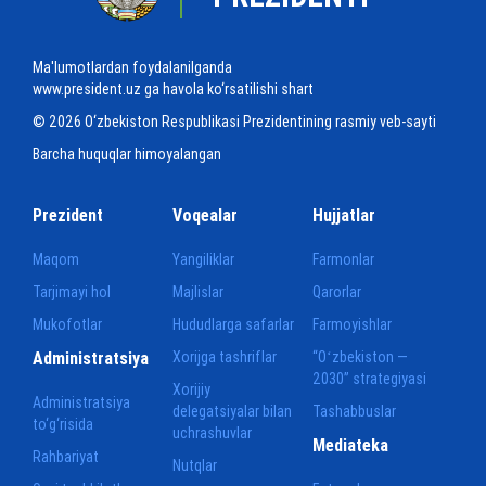
Ma'lumotlardan foydalanilganda
www.president.uz ga havola ko‘rsatilishi shart
© 2026 O‘zbekiston Respublikasi Prezidentining rasmiy veb-sayti
Barcha huquqlar himoyalangan
Prezident
Voqealar
Hujjatlar
Maqom
Yangiliklar
Farmonlar
Tarjimayi hol
Majlislar
Qarorlar
Mukofotlar
Hududlarga safarlar
Farmoyishlar
Administratsiya
Xorijga tashriflar
“Oʻzbekiston —
2030” strategiyasi
Xorijiy
Administratsiya
delegatsiyalar bilan
Tashabbuslar
to‘g‘risida
uchrashuvlar
Mediateka
Rahbariyat
Nutqlar