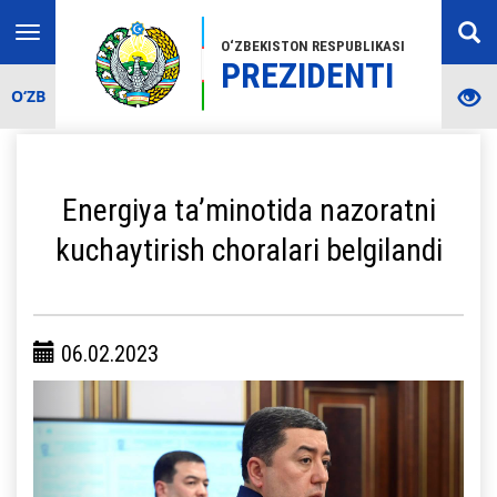
Toggle
O‘ZBEKISTON RESPUBLIKASI
navigation
PREZIDENTI
O‘ZB
Energiya ta’minotida nazoratni
kuchaytirish choralari belgilandi
06.02.2023