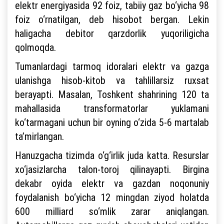
elektr energiyasida 92 foiz, tabiiy gaz bo‘yicha 98
foiz o‘rnatilgan, deb hisobot bergan. Lekin
haligacha debitor qarzdorlik yuqoriligicha
qolmoqda.
Tumanlardagi tarmoq idoralari elektr va gazga
ulanishga hisob-kitob va tahlillarsiz ruxsat
berayapti. Masalan, Toshkent shahrining 120 ta
mahallasida transformatorlar yuklamani
ko‘tarmagani uchun bir oyning o‘zida 5-6 martalab
ta’mirlangan.
Hanuzgacha tizimda o‘g‘irlik juda katta. Resurslar
xo‘jasizlarcha talon-toroj qilinayapti. Birgina
dekabr oyida elektr va gazdan noqonuniy
foydalanish bo‘yicha 12 mingdan ziyod holatda
600 milliard so‘mlik zarar aniqlangan.