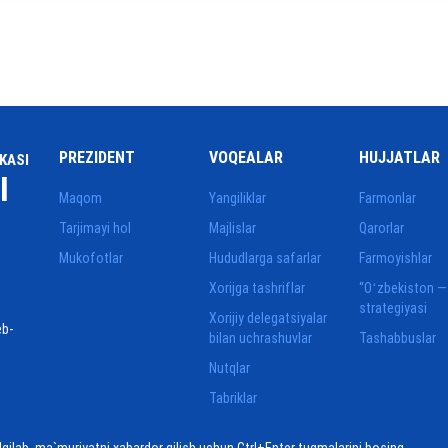
PREZIDENT
VOQEALAR
HUJJATLAR
KASI
I
Maqom
Yangiliklar
Farmonlar
Tarjimayi hol
Majlislar
Qarorlar
Mukofotlar
Hududlarga safarlar
Farmoyishlar
Xorijga tashriflar
“Oʻzbekiston —
strategiyasi
Xorijiy delegatsiyalar
eb-
bilan uchrashuvlar
Tashabbuslar
Nutqlar
Tabriklar