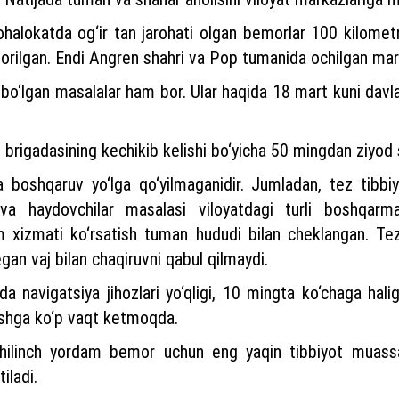
ohalokatda og‘ir tan jarohati olgan bemorlar 100 kilo
borilgan. Endi Angren shahri va Pop tumanida ochilgan ma
m bo‘lgan masalalar ham bor. Ular haqida 18 mart kuni davla
m brigadasining kechikib kelishi bo‘yicha 50 mingdan ziyod
 boshqaruv yo‘lga qo‘yilmaganidir. Jumladan, tez tibbiy
i va haydovchilar masalasi viloyatdagi turli boshqarm
am xizmati ko‘rsatish tuman hududi bilan cheklangan. Te
an vaj bilan chaqiruvni qabul qilmaydi.
da navigatsiya jihozlari yo‘qligi, 10 mingta ko‘chaga h
ishga ko‘p vaqt ketmoqda.
linch yordam bemor uchun eng yaqin tibbiyot muassas
iladi.