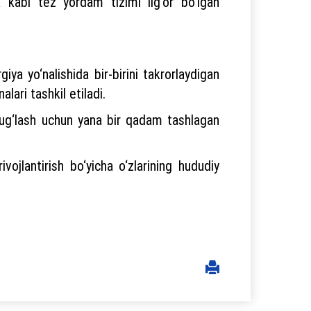
a kabi tez yordam tizimi ilg‘or bo‘lgan
ya yo‘nalishida bir-birini takrorlaydigan
alari tashkil etiladi.
 ulug‘lash uchun yana bir qadam tashlagan
vojlantirish bo‘yicha o‘zlarining hududiy