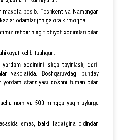
metr masofa bosib, Toshkent va Namangan
rkazlar odamlar joniga ora kirmoqda.
timiz rahbarining tibbiyot xodimlari bilan
 shikoyat kelib tushgan.
 yordam xodimini ishga tayinlash, dori-
alar vakolatida. Boshqaruvdagi bunday
z yordam stansiyasi qo‘shni tuman bilan
aligacha nom va 500 mingga yaqin uylarga
asida emas, balki faqatgina oldindan