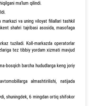
hiqilgani ma’lum qilindi.
ldi.
arkazi va uning viloyat filiallari tashkil
hkent shahri tajribasi asosida, masofaga
arkaz tuziladi. Koll-markazda operatorlar
azlariga tez tibbiy yordam xizmati mavjud
chma-bosqich barcha hududlarga keng joriy
omobillarga almashtirilishi, natijada
ydi, shuningdek, 6 mingdan ortiq shifokor