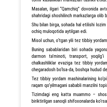
Masalan, ilgari “Qamchiq” dovonida avt
shahridagi shoshilinch markazlarga olib 
Shu bilan birga, sohada hal etilishi lozi
ochiq muloqotida aytilgan edi.
Misol uchun, o‘tgan yili tez tibbiy yorda
Buning sabablaridan biri sohada yagona
darmon ta’minoti, transport, yoqilg‘
chalkashliklar evaziga tez tibbiy yord
chegaradosh bo‘lsa-da, boshqa hudud deg
Tez tibbiy yordam mashinalarining ko‘pi
raqam qo‘yilmagani sababli manzilni top
Tizimdagi eng katta muammo – shoshi
biriktirilgan sanoqli shifoxonalarda ko‘rsat