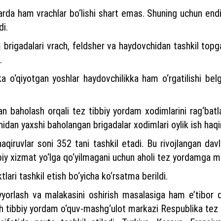
larda ham vrachlar bo‘lishi shart emas. Shuning uchun endi 
di.
 brigadalari vrach, feldsher va haydovchidan tashkil topga
.
ka o‘qiyotgan yoshlar haydovchilikka ham o‘rgatilishi belgi
 baholash orqali tez tibbiy yordam xodimlarini rag‘batlant
idan yaxshi baholangan brigadalar xodimlari oylik ish haq
aqiruvlar soni 352 tani tashkil etadi. Bu rivojlangan dav
biy xizmat yo‘lga qo‘yilmagani uchun aholi tez yordamga 
lari tashkil etish bo‘yicha ko‘rsatma berildi.
yyorlash va malakasini oshirish masalasiga ham e’tibor qa
nch tibbiy yordam o‘quv-mashg‘ulot markazi Respublika tez t