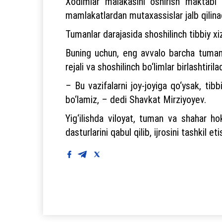
Xodimlar malakasini oshirish maktabi s
mamlakatlardan mutaxassislar jalb qilina
Tumanlar darajasida shoshilinch tibbiy xiz
Buning uchun, eng avvalo barcha tuman va
rejali va shoshilinch bo‘limlar birlashtiri
– Bu vazifalarni joy-joyiga qo‘ysak, tib
bo‘lamiz, – dedi Shavkat Mirziyoyev.
Yig‘ilishda viloyat, tuman va shahar hok
dasturlarini qabul qilib, ijrosini tashkil eti