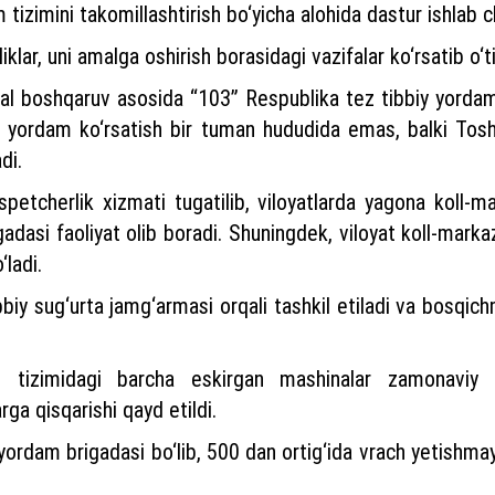
tizimini takomillashtirish bo‘yicha alohida dastur ishlab c
klar, uni amalga oshirish borasidagi vazifalar ko‘rsatib o‘ti
kal boshqaruv asosida “103” Respublika tez tibbiy yordam m
biy yordam ko‘rsatish bir tuman hududida emas, balki Tos
di.
spetcherlik xizmati tugatilib, viloyatlarda yagona koll-m
igadasi faoliyat olib boradi. Shuningdek, viloyat koll-mark
‘ladi.
ibbiy sug‘urta jamg‘armasi orqali tashkil etiladi va bosqi
 tizimidagi barcha eskirgan mashinalar zamonaviy avt
rga qisqarishi qayd etildi.
ordam brigadasi bo‘lib, 500 dan ortig‘ida vrach yetishma