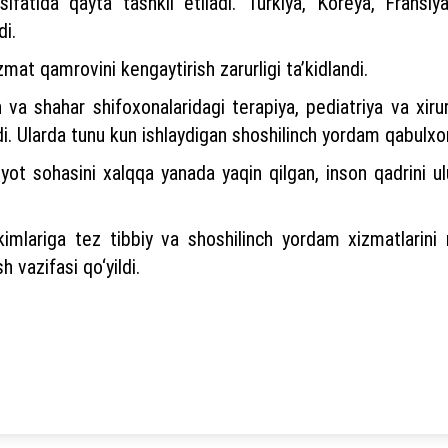
ifatida qayta tashkil etiladi. Turkiya, Koreya, Fransiy
di.
mat qamrovini kengaytirish zarurligi ta’kidlandi.
 shahar shifoxonalaridagi terapiya, pediatriya va xirurgi
ladi. Ularda tunu kun ishlaydigan shoshilinch yordam qabulxon
biyot sohasini xalqqa yanada yaqin qilgan, inson qadrini
imlariga tez tibbiy va shoshilinch yordam xizmatlarini ri
sh vazifasi qo‘yildi.