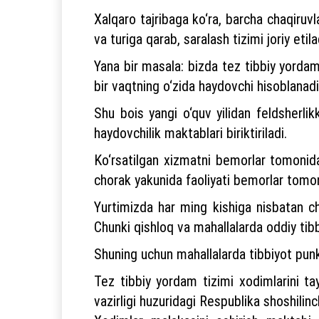
Xalqaro tajribaga ko‘ra, barcha chaqiruv
va turiga qarab, saralash tizimi joriy etila
Yana bir masala: bizda tez tibbiy yordam
bir vaqtning o‘zida haydovchi hisoblanadi
Shu bois yangi o‘quv yilidan feldsherlik
haydovchilik maktablari biriktiriladi.
Ko‘rsatilgan xizmatni bemorlar tomonidan
chorak yakunida faoliyati bemorlar tomon
Yurtimizda har ming kishiga nisbatan ch
Chunki qishloq va mahallalarda oddiy tib
Shuning uchun mahallalarda tibbiyot punkt
Tez tibbiy yordam tizimi xodimlarini ta
vazirligi huzuridagi Respublika shoshili