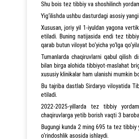
Shu bois tez tibbiy va shoshilinch yordam 
Yig‘ilishda ushbu dasturdagi asosiy yangili
Xususan, joriy yil 1-iyuldan yagona verti
etiladi. Buning natijasida endi tez tib
qarab butun viloyat bo‘yicha yo‘lga qo‘yila
Tumanlarda chaqiruvlarni qabul qilish di
bilan birga alohida tibbiyot-maslahat br
xususiy klinikalar ham ulanishi mumkin bo
Bu tajriba dastlab Sirdaryo viloyatida T
etiladi.
2022-2025-yillarda tez tibbiy yordam
chaqiruvlarga yetib borish vaqti 3 baroba
Bugungi kunda 2 ming 695 ta tez tibbiy y
o‘rindoshlik asosida ishlaydi.