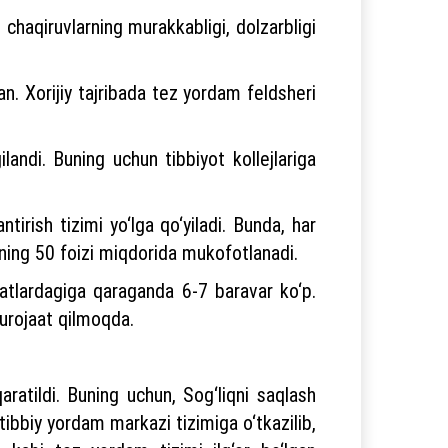
chaqiruvlarning murakkabligi, dolzarbligi
n. Xorijiy tajribada tez yordam feldsheri
landi. Buning uchun tibbiyot kollejlariga
irish tizimi yo‘lga qo‘yiladi. Bunda, har
ining 50 foizi miqdorida mukofotlanadi.
latlardagiga qaraganda 6-7 baravar ko‘p.
murojaat qilmoqda.
ratildi. Buning uchun, Sog‘liqni saqlash
ibbiy yordam markazi tizimiga o‘tkazilib,