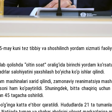
-may kuni tez tibbiy va shoshilinch yordam xizmati faoliya
lab qolishda “oltin soat” oralig‘ida birinchi yordam ko‘rsa
rlar salohiyatini yaxshilash bo‘yicha ko‘p ishlar qilindi.
 mashinalari xarid qilindi, zamonaviy reanimatsiya mashi
soni ham ko‘paytirildi. Shuningdek, bitta chaqiriq uchun
an 45 tagacha oshirildi.
g‘inga katta e’tibor qaratildi. Hududlarda 21 ta tumanla
di. Natijada tuman va shahar aholisini viloyat markazlariga 