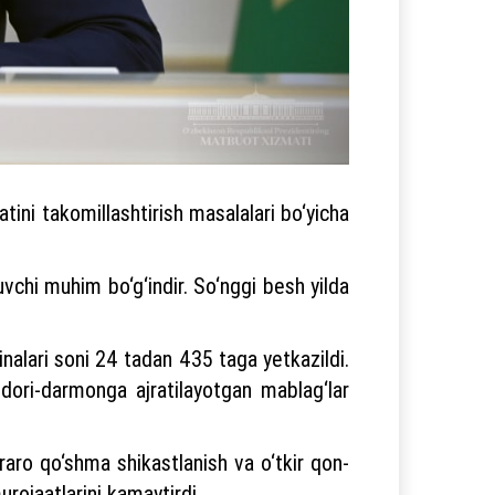
tini takomillashtirish masalalari bo‘yicha
tuvchi muhim bo‘g‘indir. So‘nggi besh yilda
nalari soni 24 tadan 435 taga yetkazildi.
 dori-darmonga ajratilayotgan mablag‘lar
raro qo‘shma shikastlanish va o‘tkir qon-
murojaatlarini kamaytirdi.