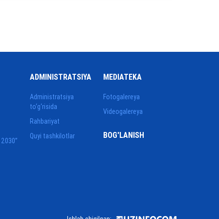
ADMINISTRATSIYA
MEDIATEKA
Administratsiya
Fotogalereya
to‘g‘risida
Videogalereya
Rahbariyat
BOG'LANISH
Quyi tashkilotlar
 2030”