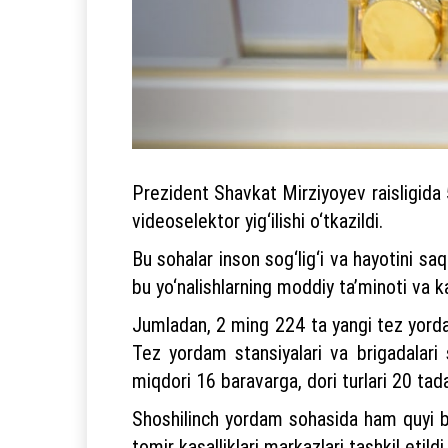
Prezident Shavkat Mirziyoyev raisligida 5
videoselektor yig‘ilishi o‘tkazildi.
Bu sohalar inson sog‘lig‘i va hayotini saq
bu yo‘nalishlarning moddiy ta’minoti va kad
Jumladan, 2 ming 224 ta yangi tez yordam
Tez yordam stansiyalari va brigadalari 
miqdori 16 baravarga, dori turlari 20 tad
Shoshilinch yordam sohasida ham quyi bo‘
tomir kasalliklari markazlari tashkil etil